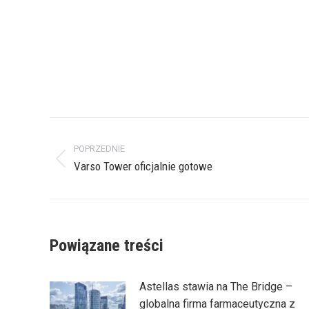
Nawigacja
POPRZEDNIE
wpisów
Poprzedni
Varso Tower oficjalnie gotowe
wpis:
Powiązane treści
Astellas stawia na The Bridge –
globalna firma farmaceutyczna z