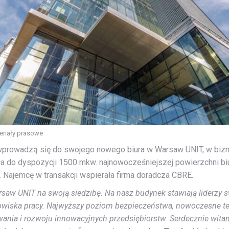
eriały prasowe
prowadzą się do swojego nowego biura w Warsaw UNIT, w biz
ała do dyspozycji 1500 mkw. najnowocześniejszej powierzchni b
. Najemcę w transakcji wspierała firma doradcza CBRE.
arsaw UNIT na swoją siedzibę. Na nasz budynek stawiają liderzy 
owiska pracy. Najwyższy poziom bezpieczeństwa, nowoczesne te
wania i rozwoju innowacyjnych przedsiębiorstw. Serdecznie wit