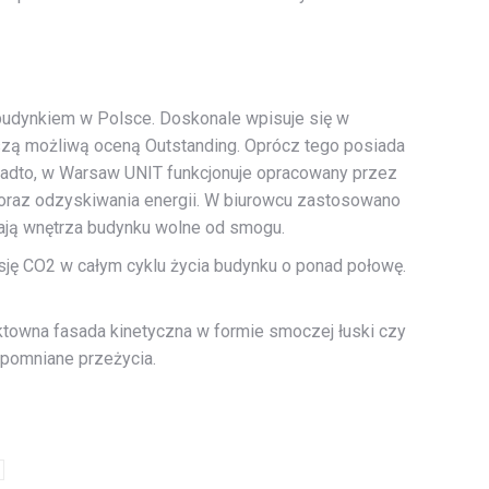
budynkiem w Polsce. Doskonale wpisuje się w
szą możliwą oceną Outstanding. Oprócz tego posiada
Ponadto, w Warsaw UNIT funkcjonuje opracowany przez
 oraz odzyskiwania energii. W biurowcu zastosowano
iają wnętrza budynku wolne od smogu.
ję CO2 w całym cyklu życia budynku o ponad połowę.
ektowna fasada kinetyczna w formie smoczej łuski czy
apomniane przeżycia.