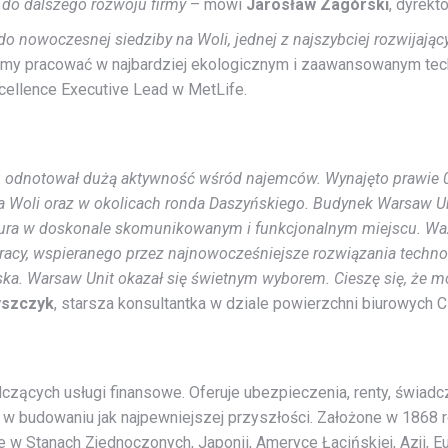
 do dalszego rozwoju firmy
– mówi
Jarosław Zagórski
, dyrekt
do nowoczesnej siedziby na Woli, jednej z najszybciej rozwijającyc
dziemy pracować w najbardziej ekologicznym i zaawansowanym t
cellence Executive Lead w MetLife.
u odnotował dużą aktywność wśród najemców. Wynajęto prawie 
na Woli oraz w okolicach ronda Daszyńskiego. Budynek Warsaw Un
iura w doskonale skomunikowanym i funkcjonalnym miejscu. Wa
acy, wspieranego przez najnowocześniejsze rozwiązania technolo
ka. Warsaw Unit okazał się świetnym wyborem. Cieszę się, że m
yszczyk
, starsza konsultantka w dziale powierzchni biurowych 
dczących usługi finansowe. Oferuje ubezpieczenia, renty, świad
 w budowaniu jak najpewniejszej przyszłości. Założone w 1868 
 w Stanach Zjednoczonych, Japonii, Ameryce Łacińskiej, Azji, Eu