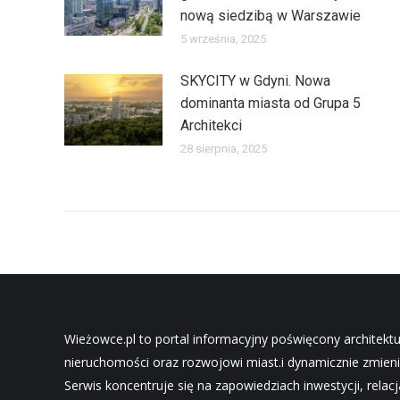
nową siedzibą w Warszawie
5 września, 2025
SKYCITY w Gdyni. Nowa
dominanta miasta od Grupa 5
Architekci
28 sierpnia, 2025
Wieżowce.pl to portal informacyjny poświęcony architekt
nieruchomości oraz rozwojowi miast.i dynamicznie zmieni
Serwis koncentruje się na zapowiedziach inwestycji, relac