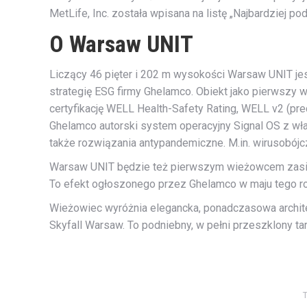
MetLife, Inc. została wpisana na listę „Najbardziej p
O Warsaw UNIT
Liczący 46 pięter i 202 m wysokości Warsaw UNIT je
strategię ESG firmy Ghelamco. Obiekt jako pierwszy
certyfikację WELL Health-Safety Rating, WELL v2 (pre
Ghelamco autorski system operacyjny Signal OS z wł
także rozwiązania antypandemiczne. M.in. wirusobój
Warsaw UNIT będzie też pierwszym wieżowcem zasila
To efekt ogłoszonego przez Ghelamco w maju tego r
Wieżowiec wyróżnia elegancka, ponadczasowa architekt
Skyfall Warsaw. To podniebny, w pełni przeszklony 
T