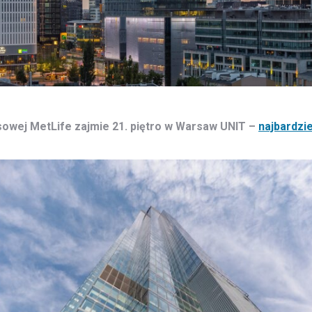
nsowej MetLife zajmie 21. piętro w Warsaw UNIT –
najbardzi