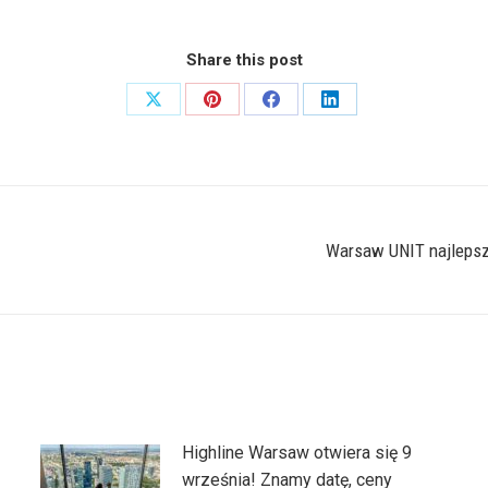
Share this post
Share
Share
Share
Share
on
on
on
on
X
Pinterest
Facebook
LinkedIn
Warsaw UNIT najlepsz
Następny
wpis:
Highline Warsaw otwiera się 9
września! Znamy datę, ceny