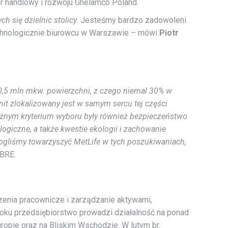
or handlowy i rozwoju Ghelamco Poland.
h się dzielnic stolicy.
Jesteśmy bardzo zadowoleni
echnologicznie biurowcu w Warszawie – mówi
Piotr
0,5 mln mkw. powierzchni, z czego niemal 30% w
it zlokalizowany jest w samym sercu tej części
żnym kryterium wyboru były również bezpieczeństwo
giczne, a także kwestie ekologii i zachowanie
ogliśmy towarzyszyć MetLife w tych poszukiwaniach,
CBRE.
czenia pracownicze i zarządzanie aktywami,
roku przedsiębiorstwo prowadzi działalność na ponad
ropie oraz na Bliskim Wschodzie. W lutym br.