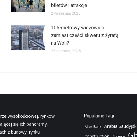
biletów i atrakcje
2 września, 2025
105-metrowy wieżowiec
zamiast części skweru z żyrafą
na Woli?
25 sierpnia, 2025
Popularne Tagi
urze wysokościowej, rynkowi
ającej się ich panoramy.
Arabia Saudyjsk
Alior Bank
jach z budowy, rynku
Gh
construction
finance