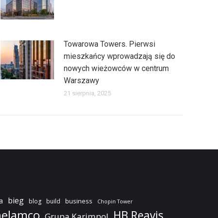
Towarowa Towers. Pierwsi
mieszkańcy wprowadzają się do
nowych wieżowców w centrum
Warszawy
21 sierpnia, 2025
bieg
a
business
blog
build
Chopin Tower
elamco
HB Reavis
Grupa Karimpol