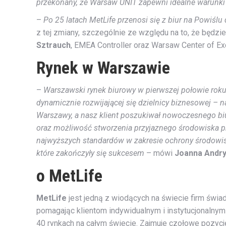
przekonany, że Warsaw UNIT zapewni idealne warunki
–
Po 25 latach MetLife przenosi się z biur na Powiślu 
z tej zmiany, szczególnie ze względu na to, że bę
Sztrauch
, EMEA Controller oraz Warsaw Center of Ex
Rynek w Warszawie
–
Warszawski rynek biurowy w pierwszej połowie rok
dynamicznie rozwijającej się dzielnicy biznesowej – 
Warszawy, a nasz klient poszukiwał nowoczesnego b
oraz możliwość stworzenia przyjaznego środowiska pr
najwyższych standardów w zakresie ochrony środowis
które zakończyły się sukcesem
– mówi
Joanna Andr
o MetLife
MetLife
jest jedną z wiodących na świecie firm świa
pomagając klientom indywidualnym i instytucjonalnym
40 rynkach na całym świecie. Zajmuje czołowe pozycje