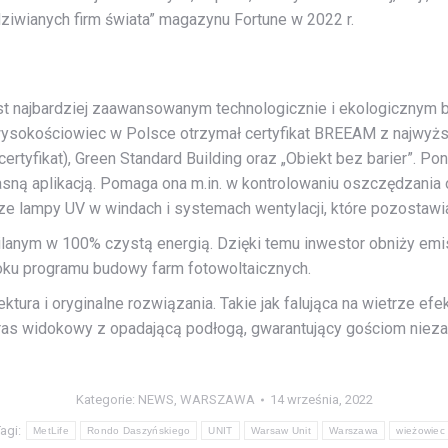
odziwianych firm świata” magazynu Fortune w 2022 r.
st najbardziej zaawansowanym technologicznie i ekologicznym 
 wysokościowiec w Polsce otrzymał certyfikat BREEAM z najwyż
certyfikat), Green Standard Building oraz „Obiekt bez barier”. 
asną aplikacją. Pomaga ona m.in. w kontrolowaniu oszczędzania
cze lampy UV w windach i systemach wentylacji, które pozostaw
nym w 100% czystą energią. Dzięki temu inwestor obniży emis
oku programu budowy farm fotowoltaicznych.
ura i oryginalne rozwiązania. Takie jak falująca na wietrze ef
taras widokowy z opadającą podłogą, gwarantujący gościom niez
Kategorie:
NEWS
,
WARSZAWA
14 września, 2022
agi:
MetLife
Rondo Daszyńskiego
UNIT
Warsaw Unit
Warszawa
wieżowiec