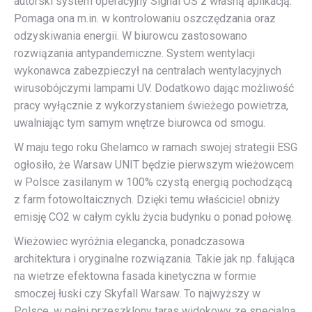
autorski system operacyjny Signal OS z własną aplikacją.
Pomaga ona m.in. w kontrolowaniu oszczędzania oraz
odzyskiwania energii. W biurowcu zastosowano
rozwiązania antypandemiczne. System wentylacji
wykonawca zabezpieczył na centralach wentylacyjnych
wirusobójczymi lampami UV. Dodatkowo dając możliwość
pracy wyłącznie z wykorzystaniem świeżego powietrza,
uwalniając tym samym wnętrze biurowca od smogu.
W maju tego roku Ghelamco w ramach swojej strategii ESG
ogłosiło, że Warsaw UNIT będzie pierwszym wieżowcem
w Polsce zasilanym w 100% czystą energią pochodzącą
z farm fotowoltaicznych. Dzięki temu właściciel obniży
emisję CO2 w całym cyklu życia budynku o ponad połowę.
Wieżowiec wyróżnia elegancka, ponadczasowa
architektura i oryginalne rozwiązania. Takie jak np. falująca
na wietrze efektowna fasada kinetyczna w formie
smoczej łuski czy Skyfall Warsaw. To najwyższy w
Polsce, w pełni przeszklony taras widokowy ze specjalną