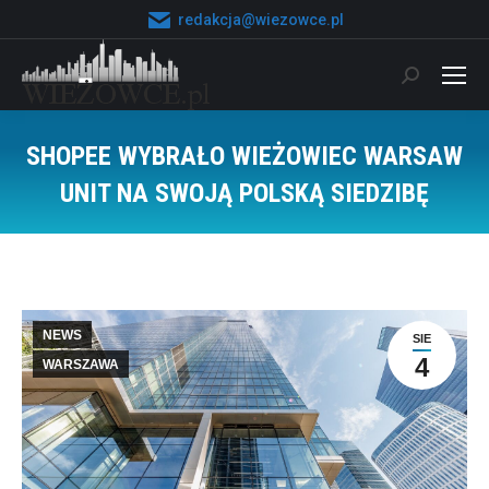
redakcja@wiezowce.pl
Szukaj:
SHOPEE WYBRAŁO WIEŻOWIEC WARSAW
UNIT NA SWOJĄ POLSKĄ SIEDZIBĘ
Jesteś tutaj:
NEWS
SIE
4
WARSZAWA