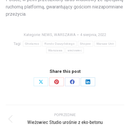
ruchomą platformą, gwarantujący gościom niezapomniane
przeżycia.
Kategorie:
NEWS
,
WARSZAWA
4 sierpnia, 2022
Tagi:
Ghelamco
Rondo Daszyńskiego
Shopee
Warsaw Unit
Warszawa
wieżowiec
Share this post
Share
Share
Share
Share
on
on
on
on
X
Pinterest
Facebook
LinkedIn
Nawigacja
POPRZEDNIE
wpisów
Wieżowiec Studio urośnie z eko-betonu
Poprzedni
wpis: