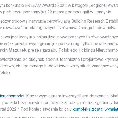
 konkursie BREEAM Awards 2022 w kategorii „Regional Award Ce
 plebiscytu poznamy już 22 marca podczas gali w Londynie.
zynarodową instytucję certyfikującą Building Research Establi
ie rozwiązań proekologicznych i zrównoważonego budownictwa
awa jest jednym z najbardziej nowoczesnych i zrównoważonych
ę w tak prestiżowym gronie już po raz drugi tylko upewnia nas 
rcin Mazurek
, prezes zarządu Polskiego Holdingu Nieruchomo
ierdzenie, że budynek spełnia techniczne i projektowe kryteri
 w rozwój ekologicznego budownictwa wszystkich zaangażowany
Polska.
ieruchomości.
Kluczowym atutem inwestycji jest doskonała lokal
ie posiada bezpośrednie połącznie ze stacją metra. Zgodnie z
ł 2022 r. Pod koniec stycznia br. cały
kompleks został wynaję