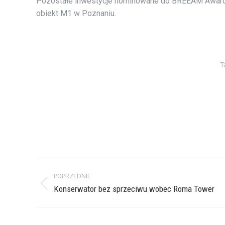
Pozostałe inwestycje nominowane do BREEAM Awards 2
obiekt M1 w Poznaniu.
T
Nawigacja
POPRZEDNIE
wpisów
Poprzedni
Konserwator bez sprzeciwu wobec Roma Tower
wpis: