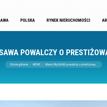
ZAWA
POLSKA
RYNEK NIERUCHOMOŚCI
AR
YSAWA POWALCZY O PRESTIŻOW
Jesteś tutaj:
Strona główna
NEWS
Wieża SkySAWA powalczy o prestiżową…