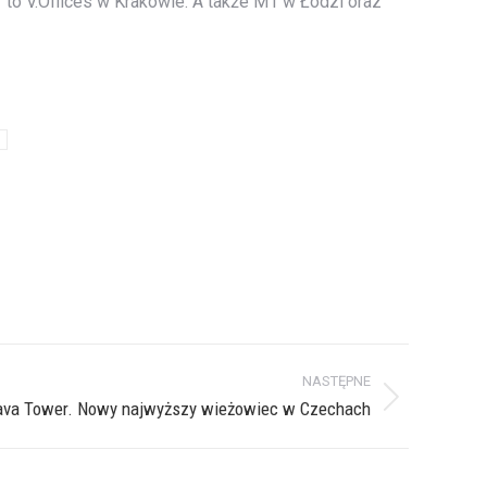
to V.Offices w Krakowie. A także M1 w Łodzi oraz
c
NASTĘPNE
ava Tower. Nowy najwyższy wieżowiec w Czechach