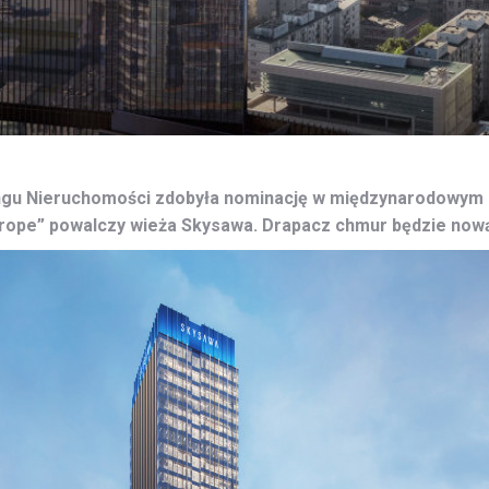
ingu Nieruchomości zdobyła nominację w międzynarodowym
Europe” powalczy wieża Skysawa. Drapacz chmur będzie now