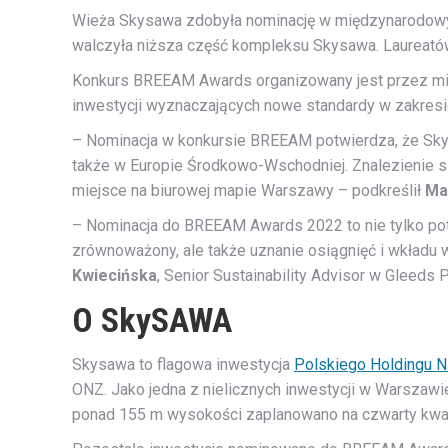
Wieża Skysawa zdobyła nominację w międzynarodowym
walczyła niższa część kompleksu Skysawa. Laureatów
Konkurs BREEAM Awards organizowany jest przez międ
inwestycji wyznaczających nowe standardy w zakres
– Nominacja w konkursie BREEAM potwierdza, że Skys
także w Europie Środkowo-Wschodniej. Znalezienie si
miejsce na biurowej mapie Warszawy – podkreślił
Ma
– Nominacja do BREEAM Awards 2022 to nie tylko potw
zrównoważony, ale także uznanie osiągnięć i wkładu
Kwiecińska
, Senior Sustainability Advisor w Gleeds 
O SkySAWA
Skysawa to flagowa inwestycja
Polskiego Holdingu N
ONZ. Jako jedna z nielicznych inwestycji w Warszaw
ponad 155 m wysokości zaplanowano na czwarty kwarta