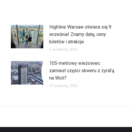
Highline Warsaw otwiera się 9
września! Znamy datę, ceny
biletów i atrakcje
2 września, 2025
105-metrowy wieżowiec
zamiast części skweru z żyrafą
na Woli?
25 sierpnia, 2025