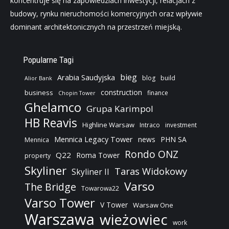
koncentruje się na zapowiedziach inwestycji, relacjach z
budowy, rynku nieruchomości komercyjnych oraz wpływie
dominant architektonicznych na przestrzeń miejską.
Popularne Tagi
bieg
Arabia Saudyjska
blog
build
Alior Bank
construction
business
finance
Chopin Tower
Ghelamco
Grupa Karimpol
HB Reavis
Highline Warsaw
Intraco
investment
Mennica Legacy Tower
news
PHN SA
Mennica
Rondo ONZ
Q22
Roma Tower
property
Skyliner
Taras Widokowy
Skyliner II
Varso
The Bridge
Towarowa22
Varso Tower
V Tower
Warsaw One
Warszawa
wieżowiec
work