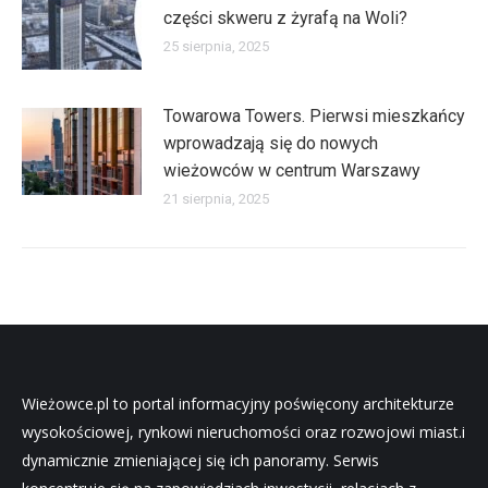
części skweru z żyrafą na Woli?
25 sierpnia, 2025
Towarowa Towers. Pierwsi mieszkańcy
wprowadzają się do nowych
wieżowców w centrum Warszawy
21 sierpnia, 2025
Wieżowce.pl to portal informacyjny poświęcony architekturze
wysokościowej, rynkowi nieruchomości oraz rozwojowi miast.i
dynamicznie zmieniającej się ich panoramy. Serwis