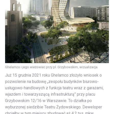
Ghelamco i jego wieżowiec przy pl. Grzybowskim, wizualizacja
Już 15 grudnia 2021 roku Ghelamco złożyło wniosek o
pozwolenie na budowę „zespołu budynków biurowo-
usługowo-handlowych z funkcja teatru wraz z garażami,
wjazdem i towarzyszącą infrastrukturą” przy placu
Grzybowskim 12/16 w Warszawie. To działka po
wyburzonej siedzibie Teatru Żydowskiego. Deweloper
chciałby w tym miejscu zbudować aż 4,2 tys. mkw.