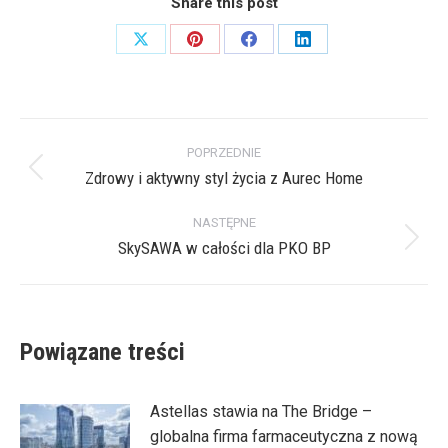
Share this post
Share
Share
Share
Share
on
on
on
on
X
Pinterest
Facebook
LinkedIn
Nawigacja
POPRZEDNIE
wpisów
Zdrowy i aktywny styl życia z Aurec Home
Poprzedni
wpis:
NASTĘPNE
SkySAWA w całości dla PKO BP
Następny
wpis:
Powiązane treści
Astellas stawia na The Bridge –
globalna firma farmaceutyczna z nową