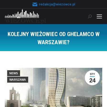
redakcja@wiezowce.pl
Szukaj:
KOLEJNY WIEŻOWIEC OD GHELAMCO W
WARSZAWIE?
Jesteś tutaj:
NEWS
STY
24
WARSZAWA