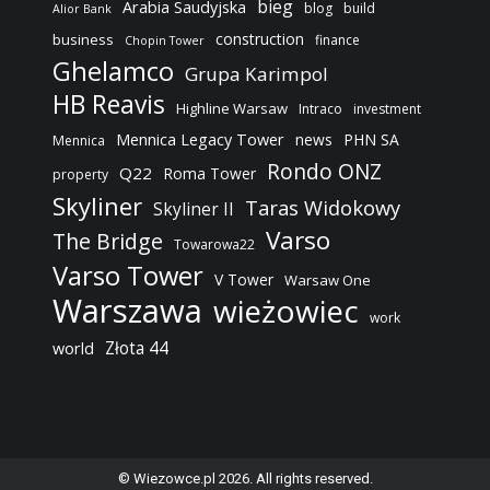
bieg
Arabia Saudyjska
blog
build
Alior Bank
construction
business
finance
Chopin Tower
Ghelamco
Grupa Karimpol
HB Reavis
Highline Warsaw
Intraco
investment
Mennica Legacy Tower
news
PHN SA
Mennica
Rondo ONZ
Q22
Roma Tower
property
Skyliner
Taras Widokowy
Skyliner II
Varso
The Bridge
Towarowa22
Varso Tower
V Tower
Warsaw One
Warszawa
wieżowiec
work
Złota 44
world
© Wiezowce.pl 2026. All rights reserved.