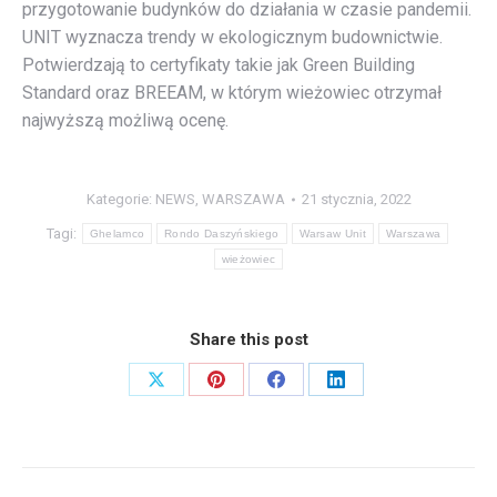
przygotowanie budynków do działania w czasie pandemii.
UNIT wyznacza trendy w ekologicznym budownictwie.
Potwierdzają to certyfikaty takie jak Green Building
Standard oraz BREEAM, w którym wieżowiec otrzymał
najwyższą możliwą ocenę.
Kategorie:
NEWS
,
WARSZAWA
21 stycznia, 2022
Tagi:
Ghelamco
Rondo Daszyńskiego
Warsaw Unit
Warszawa
wieżowiec
Share this post
Share
Share
Share
Share
on
on
on
on
X
Pinterest
Facebook
LinkedIn
Nawigacja