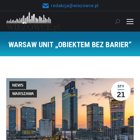
redakcja@wiezowce.pl
Szukaj:
WARSAW UNIT „OBIEKTEM BEZ BARIER”
Jesteś tutaj:
NEWS
STY
21
WARSZAWA