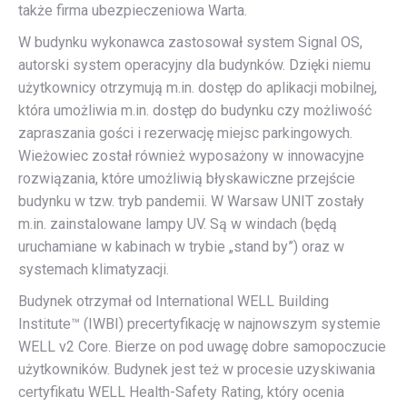
także firma ubezpieczeniowa Warta.
W budynku wykonawca zastosował system Signal OS,
autorski system operacyjny dla budynków. Dzięki niemu
użytkownicy otrzymują m.in. dostęp do aplikacji mobilnej,
która umożliwia m.in. dostęp do budynku czy możliwość
zapraszania gości i rezerwację miejsc parkingowych.
Wieżowiec został również wyposażony w innowacyjne
rozwiązania, które umożliwią błyskawiczne przejście
budynku w tzw. tryb pandemii. W Warsaw UNIT zostały
m.in. zainstalowane lampy UV. Są w windach (będą
uruchamiane w kabinach w trybie „stand by”) oraz w
systemach klimatyzacji.
Budynek otrzymał od International WELL Building
Institute™ (IWBI) precertyfikację w najnowszym systemie
WELL v2 Core. Bierze on pod uwagę dobre samopoczucie
użytkowników. Budynek jest też w procesie uzyskiwania
certyfikatu WELL Health-Safety Rating, który ocenia