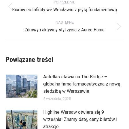
POPRZEDNIE
wpisów
Biurowiec Infinity we Wrocławiu z płytą fundamentową
Poprzedni
wpis:
NASTĘPNE
Zdrowy i aktywny styl życia z Aurec Home
Następny
wpis:
Powiązane treści
Astellas stawia na The Bridge –
globalna firma farmaceutyczna z nową
siedzibą w Warszawie
5 września, 2025
Highline Warsaw otwiera się 9
września! Znamy datę, ceny biletów i
atrakcje