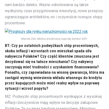
nam bardzo daleko. Ważne odnotowania są także
wydłużony czas przygotowania inwestycji, nowe przepisy
ograniczające architektów, no i oczywiście rosnące stopy
procentowe.
Mariola Żak odbiera prestiżową nagrodę
Symbol 2021
.
BT: Czy po ostatnich podwyżkach stóp procentowych,
skoku inflacji i wzrostach cen mieszkań spada siła
nabywcza Polaków? Czy część klientów zmuszona jest
decydować się na tańsze mieszkania? Czy nabywcy
zaczynają mieć trudności z uzyskaniem finansowania?
Ponadto, czy zapowiadana na wiosnę gwarancja, która ma
zastąpić wymóg wniesienia wkładu własnego do kredytu
przez kupujących może mieć realny wpływ na poprawę
sytuacji i wzrost popytu?
MŻ: Podwyżki stóp procentowych wynikające z wysokiej
inflacji rzeczywiście mają wpływ na decyzje zakupowe
Polaków. Te są teraz bardziej przemyślane. Mnóstwo