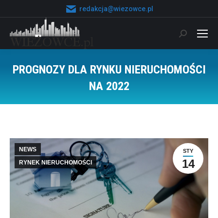
redakcja@wiezowce.pl
Szukaj:
PROGNOZY DLA RYNKU NIERUCHOMOŚCI
NA 2022
Jesteś tutaj:
NEWS
STY
14
RYNEK NIERUCHOMOŚCI