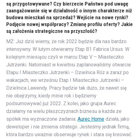
są przygotowywane? Czy bierzecie Państwo pod uwagę
zaangażowanie się w działalność o innym charakterze niż
budowa mieszkań na sprzedaż? Wejście na nowe rynki?
Podjęcie nowej współpracy? Zmianę profilu oferty? Jakie
są założenia strategiczne na przyszłość?
MŻ: Już dziś wiemy, że rok 2022 będzie dla nas bardzo
intensywny. W lutym otwieramy Etap B1 Fabrica Ursus. W
kolejnym miesiącu czyli w marcu Etap V – Miasteczko
Jutrzenki. Natomiast w kwietniu zaplanowaliśmy otwarcie
Etapu I Miasteczko Jutrzenki – Dzielnica Róż a zaraz po
wakacjach, we wrześniu Etap I Miasteczko Jutrzenki –
Dzielnica Lawendy. Pracy będzie tak dużo, że nawet się
nie obejrzymy, kiedy minie rok i będziemy
podsumowywać już 2022. Z kolei, jako grupa Aurec
działamy na wielu płaszczyznach biznesu a każda ze
spółek ma wyznaczone zadania.
Aurec Home
działa, jako
deweloper i nie zmienia strategii. Jesteśmy jednak firmą,
która bardzo uważnie obserwuje rynek i stara się kreować