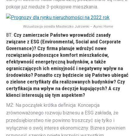
pokoje już nieduże 3-pokojowe mieszkania.
Wizualizacja osiedla Miasteczko Jutrzenki – Aurec Home
BT:
Czy zamierzacie Państwo wprowadzić zasady
związane z ESG (Environmental, Social and Corporate
Governance)? Czy firma planuje wdrożyć nowe
rozwiązania podnoszące komfort mieszkańców,
efektywność energetyczną budynków, a także
ograniczających ich emisyjność i negatywny wpływ na
środowisko? Ponadto czy będziecie się Państwo ubiegać
o zielone certyfikaty dla realizowanych budynków? Czy
certyfikacja ma wpływ na decyzje kupujących? A czy
klienci interesują się tym aspektem?
MŻ: Na początek krótka definicja: Koncepcja
zrównoważonego rozwoju biznesu a ESG zakłada, że
przedsiębiorstwo nie powinno troszczyć się tylko i
wyłącznie o swój interes ekonomiczny. Biznes powinien
przynosić szeroko pojęte korzyści wszystkim