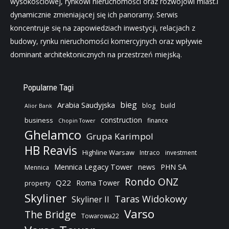
wysokościowej, rynkowi nieruchomości oraz rozwojowi miast.i
dynamicznie zmieniającej się ich panoramy. Serwis
koncentruje się na zapowiedziach inwestycji, relacjach z
budowy, rynku nieruchomości komercyjnych oraz wpływie
dominant architektonicznych na przestrzeń miejską.
Popularne Tagi
bieg
Arabia Saudyjska
blog
build
Alior Bank
construction
business
finance
Chopin Tower
Ghelamco
Grupa Karimpol
HB Reavis
Highline Warsaw
Intraco
investment
Mennica Legacy Tower
news
PHN SA
Mennica
Rondo ONZ
Q22
Roma Tower
property
Skyliner
Taras Widokowy
Skyliner II
Varso
The Bridge
Towarowa22