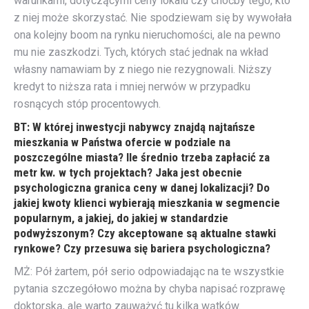
warunkami, dotyczącymi ceny lokalu czy choćby tego, kto
z niej może skorzystać. Nie spodziewam się by wywołała
ona kolejny boom na rynku nieruchomości, ale na pewno
mu nie zaszkodzi. Tych, których stać jednak na wkład
własny namawiam by z niego nie rezygnowali. Niższy
kredyt to niższa rata i mniej nerwów w przypadku
rosnących stóp procentowych.
BT: W której inwestycji nabywcy znajdą najtańsze
mieszkania w Państwa ofercie w podziale na
poszczególne miasta? Ile średnio trzeba zapłacić za
metr kw. w tych projektach? Jaka jest obecnie
psychologiczna granica ceny w danej lokalizacji? Do
jakiej kwoty klienci wybierają mieszkania w segmencie
popularnym, a jakiej, do jakiej w standardzie
podwyższonym? Czy akceptowane są aktualne stawki
rynkowe? Czy przesuwa się bariera psychologiczna?
MŻ: Pół żartem, pół serio odpowiadając na te wszystkie
pytania szczegółowo można by chyba napisać rozprawę
doktorską, ale warto zauważyć tu kilka wątków.