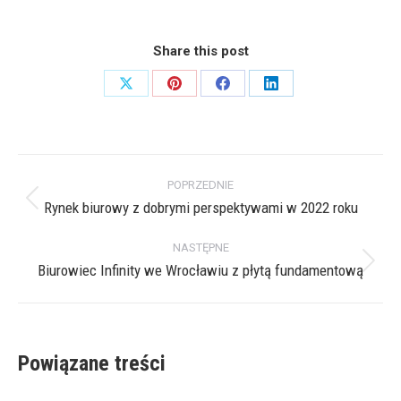
Share this post
Share
Share
Share
Share
on
on
on
on
X
Pinterest
Facebook
LinkedIn
Nawigacja
POPRZEDNIE
wpisów
Rynek biurowy z dobrymi perspektywami w 2022 roku
Poprzedni
wpis:
NASTĘPNE
Biurowiec Infinity we Wrocławiu z płytą fundamentową
Następny
wpis:
Powiązane treści