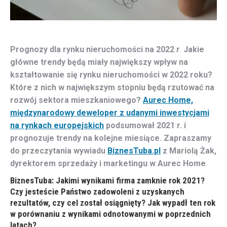
Prognozy dla rynku nieruchomości na 2022 r
.
Jakie
główne trendy będą miały największy wpływ na
kształtowanie się rynku nieruchomości w 2022 roku?
Które z nich w największym stopniu będą rzutować na
rozwój sektora mieszkaniowego?
Aurec Home,
międzynarodowy deweloper z udanymi inwestycjami
na rynkach europejskich
podsumował 2021 r. i
prognozuje trendy na kolejne miesiące. Zapraszamy
do przeczytania wywiadu
BiznesTuba.pl
z Mariolą Żak,
dyrektorem sprzedaży i marketingu w Aurec Home
.
BiznesTuba: Jakimi wynikami firma zamknie rok 2021?
Czy jesteście Państwo zadowoleni z uzyskanych
rezultatów, czy cel został osiągnięty? Jak wypadł ten rok
w porównaniu z wynikami odnotowanymi w poprzednich
latach?