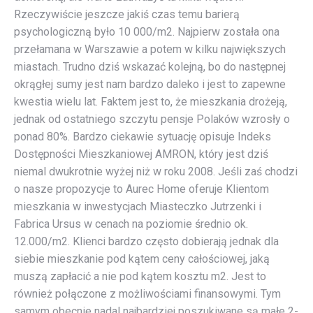
Rzeczywiście jeszcze jakiś czas temu barierą
psychologiczną było 10 000/m2. Najpierw została ona
przełamana w Warszawie a potem w kilku największych
miastach. Trudno dziś wskazać kolejną, bo do następnej
okrągłej sumy jest nam bardzo daleko i jest to zapewne
kwestia wielu lat. Faktem jest to, że mieszkania drożeją,
jednak od ostatniego szczytu pensje Polaków wzrosły o
ponad 80%. Bardzo ciekawie sytuację opisuje Indeks
Dostępności Mieszkaniowej AMRON, który jest dziś
niemal dwukrotnie wyżej niż w roku 2008. Jeśli zaś chodzi
o nasze propozycje to Aurec Home oferuje Klientom
mieszkania w inwestycjach Miasteczko Jutrzenki i
Fabrica Ursus w cenach na poziomie średnio ok.
12.000/m2. Klienci bardzo często dobierają jednak dla
siebie mieszkanie pod kątem ceny całościowej, jaką
muszą zapłacić a nie pod kątem kosztu m2. Jest to
również połączone z możliwościami finansowymi. Tym
samym obecnie nadal najbardziej poszukiwane są małe 2-