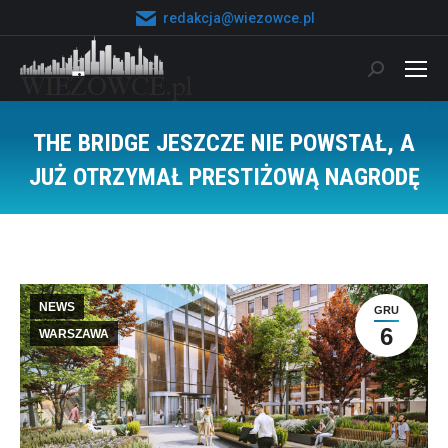
redakcja@wiezowce.pl
Szukaj:
THE BRIDGE JESZCZE NIE POWSTAŁ, A
JUŻ OTRZYMAŁ PRESTIŻOWĄ NAGRODĘ
Jesteś tutaj:
NEWS
GRU
6
WARSZAWA