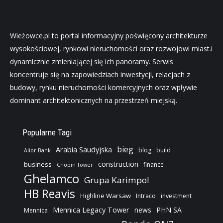
Wieżowce.pl to portal informacyjny poświęcony architekturze
wysokościowej, rynkowi nieruchomości oraz rozwojowi miast.i
dynamicznie zmieniającej się ich panoramy. Serwis
koncentruje się na zapowiedziach inwestycji, relacjach z
budowy, rynku nieruchomości komercyjnych oraz wpływie
dominant architektonicznych na przestrzeń miejską.
Popularne Tagi
bieg
Arabia Saudyjska
blog
build
Alior Bank
construction
business
finance
Chopin Tower
Ghelamco
Grupa Karimpol
HB Reavis
Highline Warsaw
Intraco
investment
Mennica Legacy Tower
news
PHN SA
Mennica