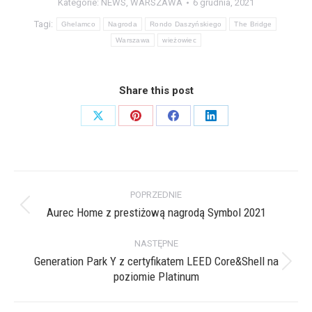
Kategorie:
NEWS
,
WARSZAWA
6 grudnia, 2021
Tagi:
Ghelamco
Nagroda
Rondo Daszyńskiego
The Bridge
Warszawa
wieżowiec
Share this post
Share
Share
Share
Share
on
on
on
on
X
Pinterest
Facebook
LinkedIn
Nawigacja
POPRZEDNIE
wpisów
Aurec Home z prestiżową nagrodą Symbol 2021
Poprzedni
wpis:
NASTĘPNE
Generation Park Y z certyfikatem LEED Core&Shell na
Następny
poziomie Platinum
wpis: