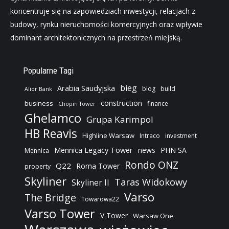
koncentruje się na zapowiedziach inwestycji, relacjach z
budowy, rynku nieruchomości komercyjnych oraz wpływie
dominant architektonicznych na przestrzeń miejską.
Popularne Tagi
bieg
Arabia Saudyjska
blog
build
Alior Bank
construction
business
finance
Chopin Tower
Ghelamco
Grupa Karimpol
HB Reavis
Highline Warsaw
Intraco
investment
Mennica Legacy Tower
news
PHN SA
Mennica
Rondo ONZ
Q22
Roma Tower
property
Skyliner
Taras Widokowy
Skyliner II
Varso
The Bridge
Towarowa22
Varso Tower
V Tower
Warsaw One