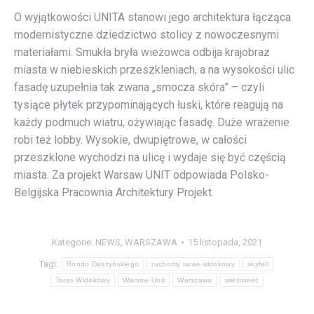
O wyjątkowości UNITA stanowi jego architektura łącząca
modernistyczne dziedzictwo stolicy z nowoczesnymi
materiałami. Smukła bryła wieżowca odbija krajobraz
miasta w niebieskich przeszkleniach, a na wysokości ulic
fasadę uzupełnia tak zwana „smocza skóra” – czyli
tysiące płytek przypominających łuski, które reagują na
każdy podmuch wiatru, ożywiając fasadę. Duże wrażenie
robi też lobby. Wysokie, dwupiętrowe, w całości
przeszklone wychodzi na ulicę i wydaje się być częścią
miasta. Za projekt Warsaw UNIT odpowiada Polsko-
Belgijska Pracownia Architektury Projekt.
Kategorie:
NEWS
,
WARSZAWA
15 listopada, 2021
Tagi:
Rondo Daszyńskiego
ruchomy taras widokowy
skyfall
Taras Widokowy
Warsaw Unit
Warszawa
wieżowiec