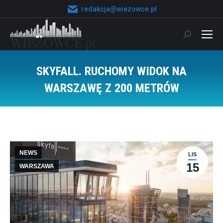
redakcja@wiezowce.pl
Szukaj:
SKYFALL. RUCHOMY WIDOK NA
WARSZAWĘ Z 200 METRÓW
Jesteś tutaj:
NEWS
LIS
15
WARSZAWA