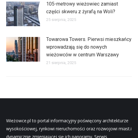
105-metrowy wieżowiec zamiast
części skweru z żyrafą na Woli?
25 sierpnia, 2025
Towarowa Towers. Pierwsi mieszkańcy
wprowadzają się do nowych
wieżowców w centrum Warszawy
21 sierpnia, 2025
Wieżowce.pl to portal informacyjny poświęcony architekturze
wysokościowej, rynkowi nieruchomości oraz rozwojowi miast.i
dynamicznie zmieniającej się ich panoramy. Serwis