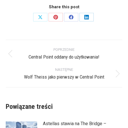
Share this post
Share
Share
Share
Share
on
on
on
on
X
Pinterest
Facebook
LinkedIn
Nawigacja
POPRZEDNIE
wpisów
Central Point oddany do użytkowania!
Poprzedni
wpis:
NASTĘPNE
Wolf Theiss jako pierwszy w Central Point
Następny
wpis:
Powiązane treści
Astellas stawia na The Bridge –