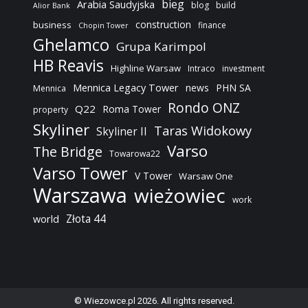
bieg
Arabia Saudyjska
blog
build
Alior Bank
construction
business
finance
Chopin Tower
Ghelamco
Grupa Karimpol
HB Reavis
Highline Warsaw
Intraco
investment
Mennica Legacy Tower
news
PHN SA
Mennica
Rondo ONZ
Q22
Roma Tower
property
Skyliner
Taras Widokowy
Skyliner II
Varso
The Bridge
Towarowa22
Varso Tower
V Tower
Warsaw One
Warszawa
wieżowiec
work
Złota 44
world
© Wiezowce.pl 2026. All rights reserved.