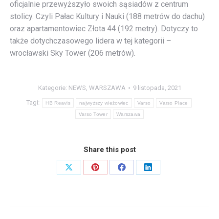
oficjalnie przewyższyło swoich sąsiadów z centrum
stolicy. Czyli Pałac Kultury i Nauki (188 metrów do dachu)
oraz apartamentowiec Złota 44 (192 metry). Dotyczy to
także dotychczasowego lidera w tej kategorii –
wrocławski Sky Tower (206 metrów).
Kategorie:
NEWS
,
WARSZAWA
9 listopada, 2021
Tagi:
HB Reavis
najwyższy wieżowiec
Varso
Varso Place
Varso Tower
Warszawa
Share this post
Share
Share
Share
Share
on
on
on
on
X
Pinterest
Facebook
LinkedIn
Nawigacja