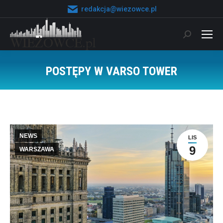
redakcja@wiezowce.pl
Szukaj:
POSTĘPY W VARSO TOWER
Jesteś tutaj:
NEWS
LIS
9
WARSZAWA