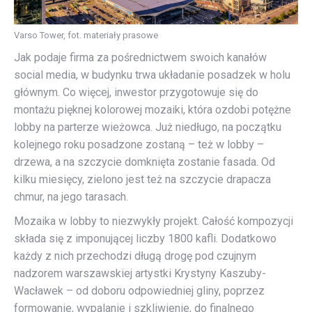
Varso Tower, fot. materiały prasowe
Jak podaje firma za pośrednictwem swoich kanałów
social media, w budynku trwa układanie posadzek w holu
głównym. Co więcej, inwestor przygotowuje się do
montażu pięknej kolorowej mozaiki, która ozdobi potężne
lobby na parterze wieżowca. Już niedługo, na początku
kolejnego roku posadzone zostaną – też w lobby –
drzewa, a na szczycie domknięta zostanie fasada. Od
kilku miesięcy, zielono jest też na szczycie drapacza
chmur, na jego tarasach.
Mozaika w lobby to niezwykły projekt. Całość kompozycji
składa się z imponującej liczby 1800 kafli. Dodatkowo
każdy z nich przechodzi długą drogę pod czujnym
nadzorem warszawskiej artystki Krystyny Kaszuby-
Wacławek – od doboru odpowiedniej gliny, poprzez
formowanie, wypalanie i szkliwienie, do finalnego