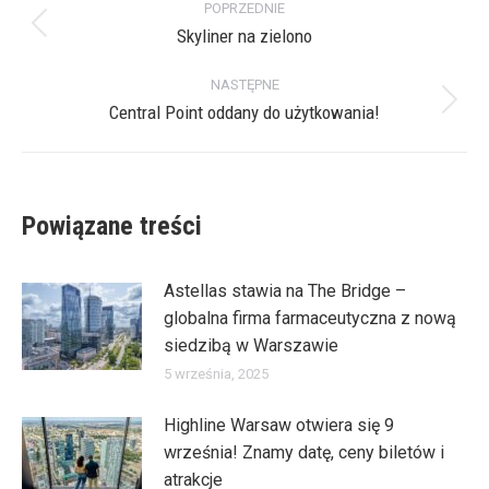
POPRZEDNIE
wpisów
Skyliner na zielono
Poprzedni
wpis:
NASTĘPNE
Central Point oddany do użytkowania!
Następny
wpis:
Powiązane treści
Astellas stawia na The Bridge –
globalna firma farmaceutyczna z nową
siedzibą w Warszawie
5 września, 2025
Highline Warsaw otwiera się 9
września! Znamy datę, ceny biletów i
atrakcje