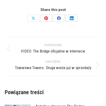
Share this post
Share
Share
Share
Share
on
on
on
on
X
Pinterest
Facebook
LinkedIn
Nawigacja
POPRZEDNIE
wpisów
VIDEO: The Bridge oficjalnie w internecie
Poprzedni
wpis:
NASTĘPNE
Towarowa Towers. Druga wieża już w sprzedaży
Następny
wpis:
Powiązane treści