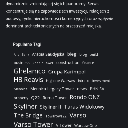
dynamicznie zmieniającej się ich panoramy. Serwis
koncentruje się na zapowiedziach inwestycji, relacjach z
budowy, rynku nieruchomości komercyjnych oraz wpływie
dominant architektonicznych na przestrzeń miejską.
Popularne Tagi
bieg
Arabia Saudyjska
blog
build
Alior Bank
construction
business
finance
Chopin Tower
Ghelamco
Grupa Karimpol
HB Reavis
Highline Warsaw
Intraco
investment
Mennica Legacy Tower
news
PHN SA
Mennica
Rondo ONZ
Q22
Roma Tower
property
Skyliner
Taras Widokowy
Skyliner II
Varso
The Bridge
Towarowa22
Varso Tower
V Tower
Warsaw One