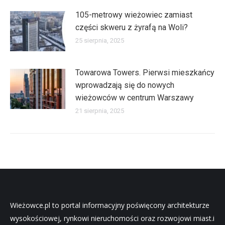
105-metrowy wieżowiec zamiast
części skweru z żyrafą na Woli?
25 sierpnia, 2025
Towarowa Towers. Pierwsi mieszkańcy
wprowadzają się do nowych
wieżowców w centrum Warszawy
21 sierpnia, 2025
Wieżowce.pl to portal informacyjny poświęcony architekturze
wysokościowej, rynkowi nieruchomości oraz rozwojowi miast.i