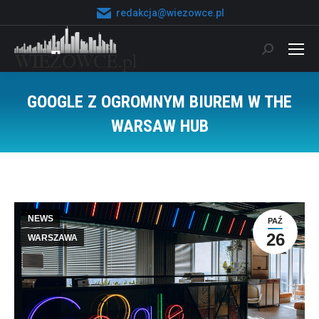
redakcja@wiezowce.pl
Szukaj:
GOOGLE Z OGROMNYM BIUREM W THE
WARSAW HUB
Jesteś tutaj:
NEWS
PAŹ
26
WARSZAWA