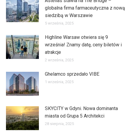
Astellas stawia na The Bridge –
globalna firma farmaceutyczna z nową
siedzibą w Warszawie
5 września, 2025
Highline Warsaw otwiera się 9
września! Znamy datę, ceny biletów i
atrakcje
2 września, 2025
Ghelamco sprzedało VIBE
1 września, 2025
SKYCITY w Gdyni. Nowa dominanta
miasta od Grupa 5 Architekci
28 sierpnia, 2025