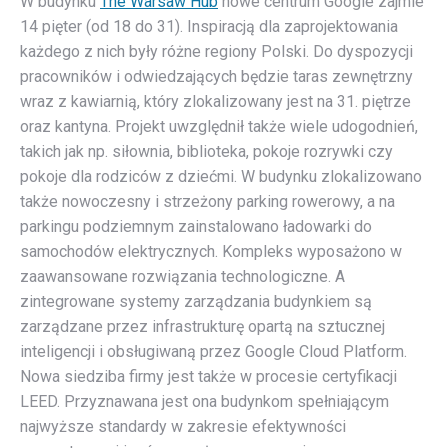
W budynku
The Warsaw Hub
nowe centrum Google zajmie
14 pięter (od 18 do 31). Inspiracją dla zaprojektowania
każdego z nich były różne regiony Polski. Do dyspozycji
pracowników i odwiedzających będzie taras zewnętrzny
wraz z kawiarnią, który zlokalizowany jest na 31. piętrze
oraz kantyna. Projekt uwzględnił także wiele udogodnień,
takich jak np. siłownia, biblioteka, pokoje rozrywki czy
pokoje dla rodziców z dziećmi. W budynku zlokalizowano
także nowoczesny i strzeżony parking rowerowy, a na
parkingu podziemnym zainstalowano ładowarki do
samochodów elektrycznych. Kompleks wyposażono w
zaawansowane rozwiązania technologiczne. A
zintegrowane systemy zarządzania budynkiem są
zarządzane przez infrastrukturę opartą na sztucznej
inteligencji i obsługiwaną przez Google Cloud Platform.
Nowa siedziba firmy jest także w procesie certyfikacji
LEED. Przyznawana jest ona budynkom spełniającym
najwyższe standardy w zakresie efektywności