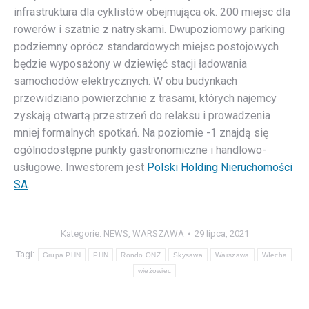
infrastruktura dla cyklistów obejmująca ok. 200 miejsc dla
rowerów i szatnie z natryskami. Dwupoziomowy parking
podziemny oprócz standardowych miejsc postojowych
będzie wyposażony w dziewięć stacji ładowania
samochodów elektrycznych. W obu budynkach
przewidziano powierzchnie z trasami, których najemcy
zyskają otwartą przestrzeń do relaksu i prowadzenia
mniej formalnych spotkań. Na poziomie -1 znajdą się
ogólnodostępne punkty gastronomiczne i handlowo-
usługowe. Inwestorem jest
Polski Holding Nieruchomości
SA
.
Kategorie:
NEWS
,
WARSZAWA
29 lipca, 2021
Tagi:
Grupa PHN
PHN
Rondo ONZ
Skysawa
Warszawa
WIecha
wieżowiec