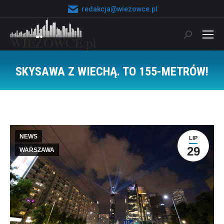
redakcja@wiezowce.pl
Szukaj:
SKYSAWA Z WIECHĄ. TO 155-METRÓW!
Jesteś tutaj:
NEWS
LIP
29
WARSZAWA