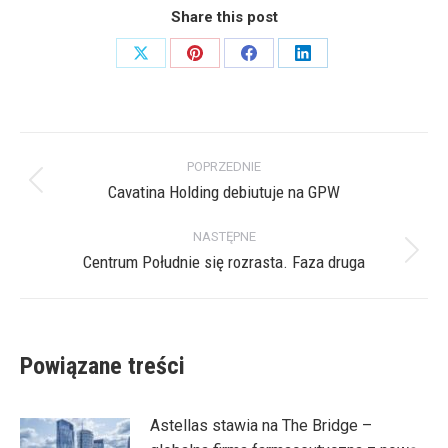
Share this post
Share
Share
Share
Share
on
on
on
on
X
Pinterest
Facebook
LinkedIn
Nawigacja
POPRZEDNIE
wpisów
Cavatina Holding debiutuje na GPW
Poprzedni
wpis:
NASTĘPNE
Centrum Południe się rozrasta. Faza druga
Następny
wpis:
Powiązane treści
Astellas stawia na The Bridge –