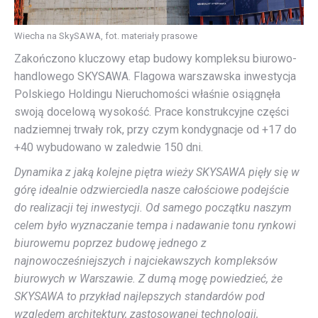
Wiecha na SkySAWA, fot. materiały prasowe
Zakończono kluczowy etap budowy kompleksu biurowo-
handlowego SKYSAWA. Flagowa warszawska inwestycja
Polskiego Holdingu Nieruchomości właśnie osiągnęła
swoją docelową wysokość. Prace konstrukcyjne części
nadziemnej trwały rok, przy czym kondygnacje od +17 do
+40 wybudowano w zaledwie 150 dni.
Dynamika z jaką kolejne piętra wieży SKYSAWA pięły się w
górę idealnie odzwierciedla nasze całościowe podejście
do realizacji tej inwestycji. Od samego początku naszym
celem było wyznaczanie tempa i nadawanie tonu rynkowi
biurowemu poprzez budowę jednego z
najnowocześniejszych i najciekawszych kompleksów
biurowych w Warszawie. Z dumą mogę powiedzieć, że
SKYSAWA to przykład najlepszych standardów pod
względem architektury, zastosowanej technologii,