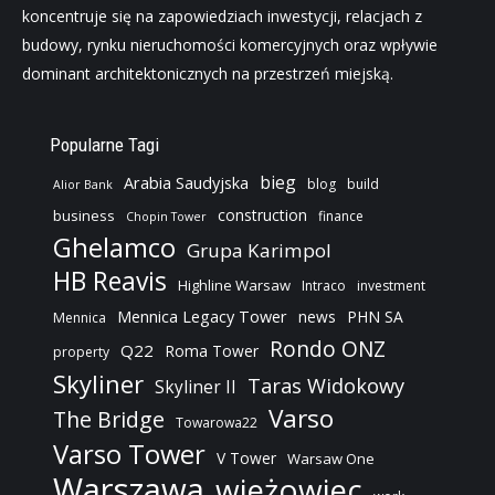
koncentruje się na zapowiedziach inwestycji, relacjach z
budowy, rynku nieruchomości komercyjnych oraz wpływie
dominant architektonicznych na przestrzeń miejską.
Popularne Tagi
bieg
Arabia Saudyjska
blog
build
Alior Bank
construction
business
finance
Chopin Tower
Ghelamco
Grupa Karimpol
HB Reavis
Highline Warsaw
Intraco
investment
Mennica Legacy Tower
news
PHN SA
Mennica
Rondo ONZ
Q22
Roma Tower
property
Skyliner
Taras Widokowy
Skyliner II
Varso
The Bridge
Towarowa22
Varso Tower
V Tower
Warsaw One
Warszawa
wieżowiec