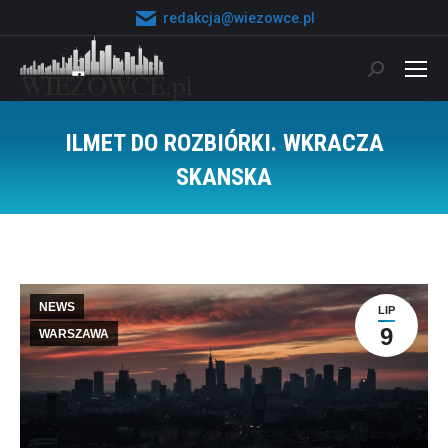
redakcja@wiezowce.pl
Szukaj:
ILMET DO ROZBIÓRKI. WKRACZA
SKANSKA
Jesteś tutaj:
NEWS
LIP
9
WARSZAWA