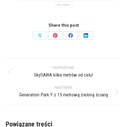
wieżowiec
Share this post
Share
Share
Share
Share
on
on
on
on
X
Pinterest
Facebook
LinkedIn
Nawigacja
POPRZEDNIE
wpisów
SkySAWA kilka metrów od celu!
Poprzedni
wpis:
NASTĘPNE
Generation Park Y z 15-metrową zieloną ścianą
Następny
wpis:
Powiązane treści