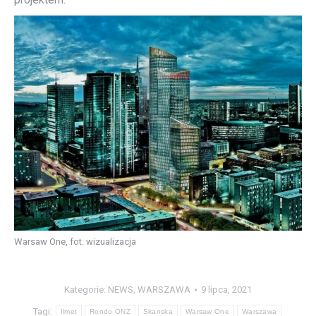
Warsaw One, fot. wizualizacja
Kategorie:
NEWS
,
WARSZAWA
9 lipca, 2021
Tagi:
Ilmet
Rondo ONZ
Skanska
Warsaw One
Warszawa