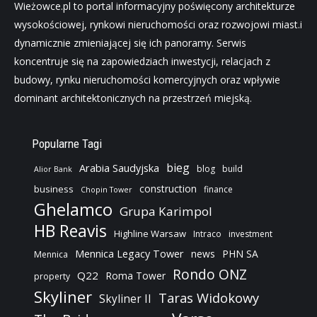
Wieżowce.pl to portal informacyjny poświęcony architekturze
wysokościowej, rynkowi nieruchomości oraz rozwojowi miast.i
dynamicznie zmieniającej się ich panoramy. Serwis
koncentruje się na zapowiedziach inwestycji, relacjach z
budowy, rynku nieruchomości komercyjnych oraz wpływie
dominant architektonicznych na przestrzeń miejską.
Popularne Tagi
bieg
Arabia Saudyjska
blog
build
Alior Bank
construction
business
finance
Chopin Tower
Ghelamco
Grupa Karimpol
HB Reavis
Highline Warsaw
Intraco
investment
Mennica Legacy Tower
news
PHN SA
Mennica
Rondo ONZ
Q22
Roma Tower
property
Skyliner
Taras Widokowy
Skyliner II