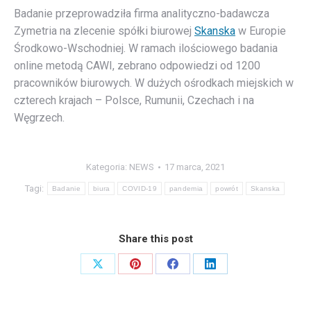
Badanie przeprowadziła firma analityczno-badawcza
Zymetria na zlecenie spółki biurowej
Skanska
w Europie
Środkowo-Wschodniej. W ramach ilościowego badania
online metodą CAWI, zebrano odpowiedzi od 1200
pracowników biurowych. W dużych ośrodkach miejskich w
czterech krajach – Polsce, Rumunii, Czechach i na
Węgrzech.
Kategoria:
NEWS
17 marca, 2021
Tagi:
Badanie
biura
COVID-19
pandemia
powrót
Skanska
Share this post
Share
Share
Share
Share
on
on
on
on