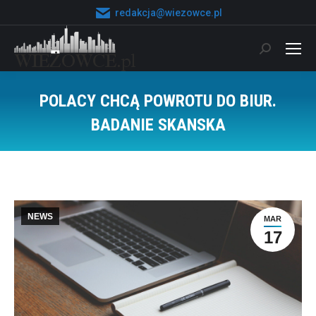
redakcja@wiezowce.pl
Szukaj:
POLACY CHCĄ POWROTU DO BIUR.
BADANIE SKANSKA
Jesteś tutaj:
NEWS
MAR
17