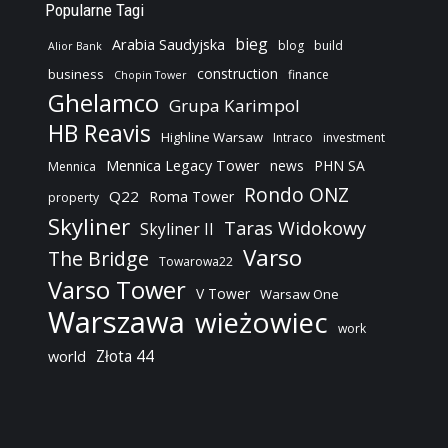
Popularne Tagi
bieg
Arabia Saudyjska
blog
build
Alior Bank
construction
business
finance
Chopin Tower
Ghelamco
Grupa Karimpol
HB Reavis
Highline Warsaw
Intraco
investment
Mennica Legacy Tower
news
PHN SA
Mennica
Rondo ONZ
Q22
Roma Tower
property
Skyliner
Taras Widokowy
Skyliner II
Varso
The Bridge
Towarowa22
Varso Tower
V Tower
Warsaw One
Warszawa
wieżowiec
work
Złota 44
world