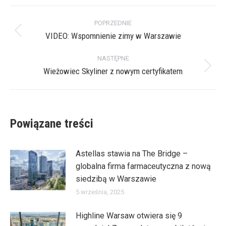
X
Pinterest
Facebook
LinkedIn
Nawigacja
POPRZEDNIE
wpisów
VIDEO: Wspomnienie zimy w Warszawie
Poprzedni
wpis:
NASTĘPNE
Wieżowiec Skyliner z nowym certyfikatem
Następny
wpis:
Powiązane treści
Astellas stawia na The Bridge –
globalna firma farmaceutyczna z nową
siedzibą w Warszawie
5 września, 2025
Highline Warsaw otwiera się 9