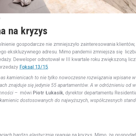
e
a na kryzys
lnienie gospodarcze nie zmniejszyło zainteresowania klientów
ego ekskluzywnego adresu. Mimo pandemii zmniejsza się liczb
aży. Deweloper odnotował w III kwartale roku zwiększoną liczb
Sprzedaży
Foksal 13/15
.
s kamienicach to nie tylko nowoczesne rozwiązania wpisane w z
ch znajduje się jedynie 55 apartamentów. A w odróżnieniu od 
mności
– mówi
Piotr Łukasik
, dyrektor departamentu Resident
 kamienic dostosowanych do najwyższych, współczesnych stand
ach bardzo elastycznie reaguje na kryzys. Mimo, że gospodarka