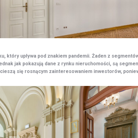
roku, który upływa pod znakiem pandemii. Żaden z segmentów
Jednak jak pokazują dane z rynku nieruchomości, są segme
 cieszą się rosnącym zainteresowaniem inwestorów, poniew