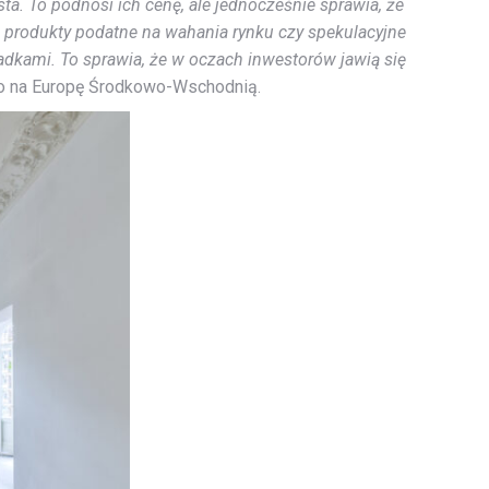
a. To podnosi ich cenę, ale jednocześnie sprawia, że
to produkty podatne na wahania rynku czy spekulacyjne
dkami. To sprawia, że w oczach inwestorów jawią się
co na Europę Środkowo-Wschodnią.