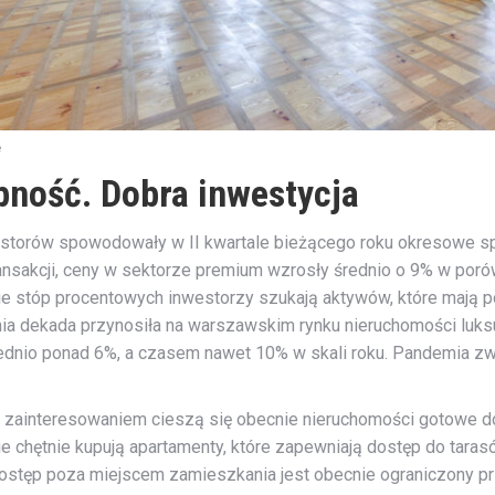
e
pność. Dobra inwestycja
storów spowodowały w II kwartale bieżącego roku okresowe sp
ansakcji, ceny w sektorze premium wzrosły średnio o 9% w por
mie stóp procentowych inwestorzy szukają aktywów, które mają p
nia dekada przynosiła na warszawskim rynku nieruchomości luk
rednio ponad 6%, a czasem nawet 10% w skali roku. Pandemia z
 zainteresowaniem cieszą się obecnie nieruchomości gotowe do
e chętnie kupują apartamenty, które zapewniają dostęp do tara
 dostęp poza miejscem zamieszkania jest obecnie ograniczony p