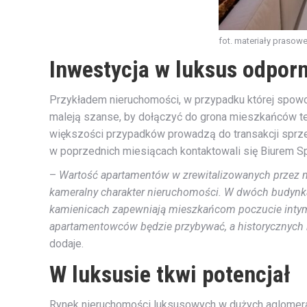
fot. materiały prasow
Inwestycja w luksus odporn
Przykładem nieruchomości, w przypadku której spowo
maleją szanse, by dołączyć do grona mieszkańców t
większości przypadków prowadzą do transakcji sprzed
w poprzednich miesiącach kontaktowali się Biurem 
–
Wartość apartamentów w zrewitalizowanych przez na
kameralny charakter nieruchomości. W dwóch budynka
kamienicach zapewniają mieszkańcom poczucie inty
apartamentowców będzie przybywać, a historycznych
dodaje.
W luksusie tkwi potencjał
Rynek nieruchomości luksusowych w dużych aglomeracj