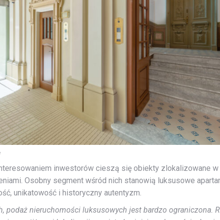
e
nteresowaniem inwestorów cieszą się obiekty zlokalizowane w n
niami. Osobny segment wśród nich stanowią luksusowe apartam
ść, unikatowość i historyczny autentyzm.
, podaż nieruchomości luksusowych jest bardzo ograniczona. Rea