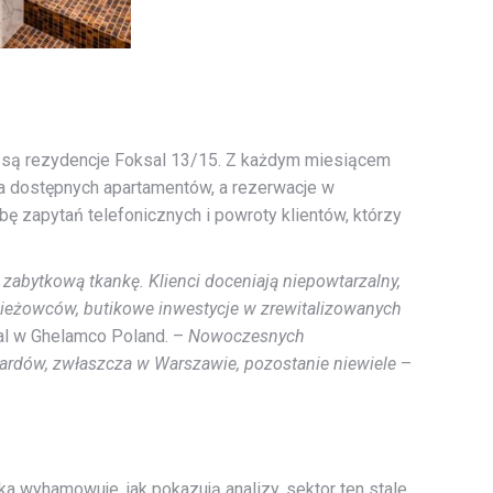
, są rezydencje Foksal 13/15. Z każdym miesiącem
a dostępnych apartamentów, a rezerwacje w
ę zapytań telefonicznych i powroty klientów, którzy
abytkową tkankę. Klienci doceniają niepowtarzalny,
wieżowców, butikowe inwestycje w zrewitalizowanych
ial w Ghelamco Poland. –
Nowoczesnych
ardów, zwłaszcza w Warszawie, pozostanie niewiele
–
 wyhamowuje, jak pokazują analizy, sektor ten stale