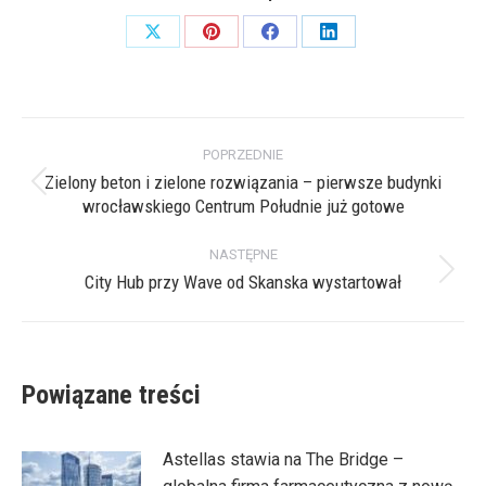
Share
Share
Share
Share
on
on
on
on
X
Pinterest
Facebook
LinkedIn
Nawigacja
POPRZEDNIE
wpisów
Zielony beton i zielone rozwiązania – pierwsze budynki
Poprzedni
wrocławskiego Centrum Południe już gotowe
wpis:
NASTĘPNE
City Hub przy Wave od Skanska wystartował
Następny
wpis:
Powiązane treści
Astellas stawia na The Bridge –