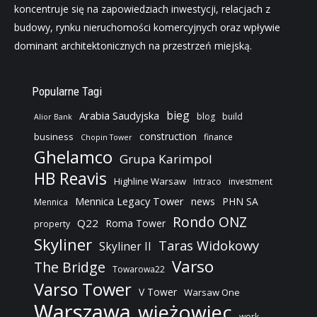
koncentruje się na zapowiedziach inwestycji, relacjach z
budowy, rynku nieruchomości komercyjnych oraz wpływie
dominant architektonicznych na przestrzeń miejską.
Popularne Tagi
bieg
Arabia Saudyjska
blog
build
Alior Bank
construction
business
finance
Chopin Tower
Ghelamco
Grupa Karimpol
HB Reavis
Highline Warsaw
Intraco
investment
Mennica Legacy Tower
news
PHN SA
Mennica
Rondo ONZ
Q22
Roma Tower
property
Skyliner
Taras Widokowy
Skyliner II
Varso
The Bridge
Towarowa22
Varso Tower
V Tower
Warsaw One
Warszawa
wieżowiec
work