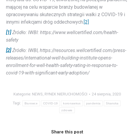
mającej na celu wsparcie branży budowlanej w
opracowywaniu skutecznych strategii walki z COVID-19 i
innymi infekcjami dróg oddechowych.
[2]
[1]
Źródło: IWBI: https://www.wellcertified.com/health-
safety
[2]
Źródło: IWBI, https://resources.wellcertified.com/press-
releases/international-well-building-institute-opens-
enrollment-for-well-health-safety-rating-in-response-to-
covid-19-with-significant-early-adoption/
Kategorie:
NEWS
,
RYNEK NIERUCHOMOŚCI
24 sierpnia, 2020
Tagi:
Biurowce
COVID-19
koronawirus
pandemia
Skanska
zdrowie
Share this post