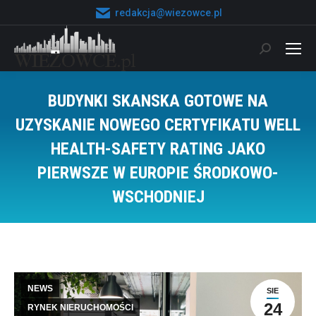
redakcja@wiezowce.pl
Szukaj:
BUDYNKI SKANSKA GOTOWE NA
UZYSKANIE NOWEGO CERTYFIKATU WELL
HEALTH-SAFETY RATING JAKO
PIERWSZE W EUROPIE ŚRODKOWO-
WSCHODNIEJ
Jesteś tutaj:
NEWS
SIE
24
RYNEK NIERUCHOMOŚCI