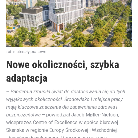
fot. materiały prasowe
Nowe okoliczności, szybka
adaptacja
–
Pandemia zmusiła świat do dostosowania się do tych
wyjątkowych okoliczności. Środowisko i miejsca pracy
mają kluczowe znaczenie dla zapewnienia zdrowia i
bezpieczeństwa
– powiedział Jacob Møller-Nielsen,
wiceprezes Centre of Excellence w spółce biurowej
Skanska w regionie Europy Środkowej i Wschodniej. –
Jesteśmy deweloperem, który pracuje na rzecz