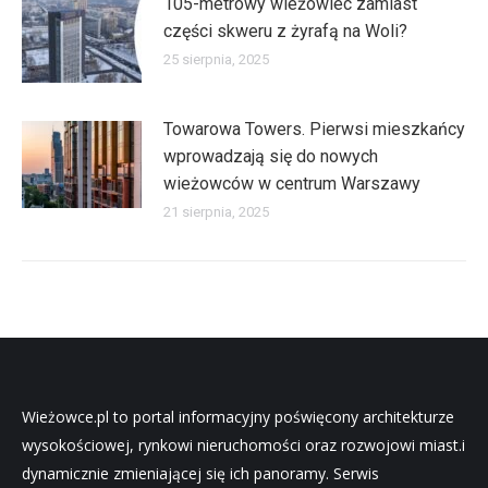
105-metrowy wieżowiec zamiast
części skweru z żyrafą na Woli?
25 sierpnia, 2025
Towarowa Towers. Pierwsi mieszkańcy
wprowadzają się do nowych
wieżowców w centrum Warszawy
21 sierpnia, 2025
Wieżowce.pl to portal informacyjny poświęcony architekturze
wysokościowej, rynkowi nieruchomości oraz rozwojowi miast.i
dynamicznie zmieniającej się ich panoramy. Serwis