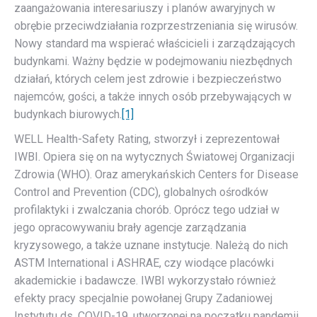
zaangażowania interesariuszy i planów awaryjnych w
obrębie przeciwdziałania rozprzestrzeniania się wirusów.
Nowy standard ma wspierać właścicieli i zarządzających
budynkami. Ważny będzie w podejmowaniu niezbędnych
działań, których celem jest zdrowie i bezpieczeństwo
najemców, gości, a także innych osób przebywających w
budynkach biurowych.
[1]
WELL Health-Safety Rating, stworzył i zeprezentował
IWBI. Opiera się on na wytycznych Światowej Organizacji
Zdrowia (WHO). Oraz amerykańskich Centers for Disease
Control and Prevention (CDC), globalnych ośrodków
profilaktyki i zwalczania chorób. Oprócz tego udział w
jego opracowywaniu brały agencje zarządzania
kryzysowego, a także uznane instytucje. Należą do nich
ASTM International i ASHRAE, czy wiodące placówki
akademickie i badawcze. IWBI wykorzystało również
efekty pracy specjalnie powołanej Grupy Zadaniowej
Instytutu ds. COVID-19, utworzonej na początku pandemii,