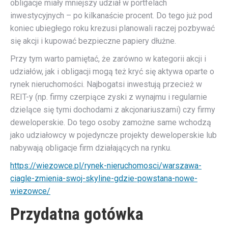
obligacje miały mniejszy udział w portfelach
inwestycyjnych – po kilkanaście procent. Do tego już pod
koniec ubiegłego roku krezusi planowali raczej pozbywać
się akcji i kupować bezpieczne papiery dłużne.
Przy tym warto pamiętać, że zarówno w kategorii akcji i
udziałów, jak i obligacji mogą też kryć się aktywa oparte o
rynek nieruchomości. Najbogatsi inwestują przecież w
REIT-y (np. firmy czerpiące zyski z wynajmu i regularnie
dzielące się tymi dochodami z akcjonariuszami) czy firmy
deweloperskie. Do tego osoby zamożne same wchodzą
jako udziałowcy w pojedyncze projekty deweloperskie lub
nabywają obligacje firm działających na rynku.
https://wiezowce.pl/rynek-nieruchomosci/warszawa-
ciagle-zmienia-swoj-skyline-gdzie-powstana-nowe-
wiezowce/
Przydatna gotówka