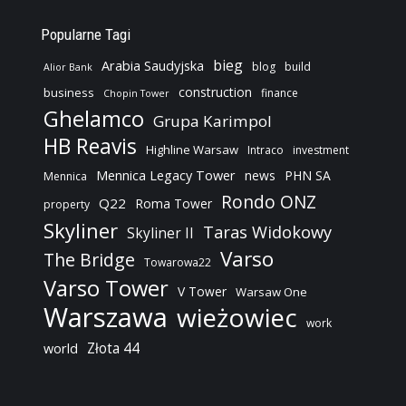
Popularne Tagi
bieg
Arabia Saudyjska
blog
build
Alior Bank
construction
business
finance
Chopin Tower
Ghelamco
Grupa Karimpol
HB Reavis
Highline Warsaw
Intraco
investment
Mennica Legacy Tower
news
PHN SA
Mennica
Rondo ONZ
Q22
Roma Tower
property
Skyliner
Taras Widokowy
Skyliner II
Varso
The Bridge
Towarowa22
Varso Tower
V Tower
Warsaw One
Warszawa
wieżowiec
work
Złota 44
world