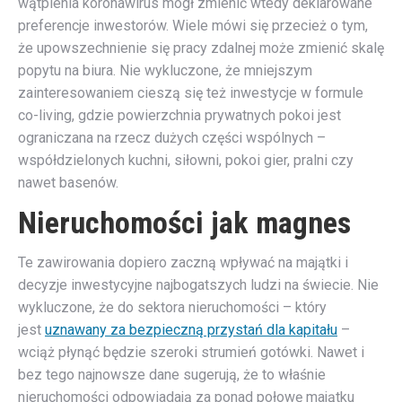
wątpienia koronawirus mógł zmienić wtedy deklarowane
preferencje inwestorów. Wiele mówi się przecież o tym,
że upowszechnienie się pracy zdalnej może zmienić skalę
popytu na biura. Nie wykluczone, że mniejszym
zainteresowaniem cieszą się też inwestycje w formule
co-living, gdzie powierzchnia prywatnych pokoi jest
ograniczana na rzecz dużych części wspólnych –
współdzielonych kuchni, siłowni, pokoi gier, pralni czy
nawet basenów.
Nieruchomości jak magnes
Te zawirowania dopiero zaczną wpływać na majątki i
decyzje inwestycyjne najbogatszych ludzi na świecie. Nie
wykluczone, że do sektora nieruchomości – który
jest
uznawany za bezpieczną przystań dla kapitału
–
wciąż płynąć będzie szeroki strumień gotówki. Nawet i
bez tego najnowsze dane sugerują, że to właśnie
nieruchomości odpowiadają za ponad połowę majątku