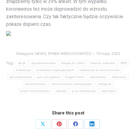
znajdziemy tylko w 39% ankiet. W tym wypadku
koronawirus też może doprowadzić do wzrostu
zainteresowania. Czy tak faktycznie będzie oczywiście
pokaże dopiero czas.
Kategorie:
NEWS
,
RYNEK NIERUCHOMOŚCI
19 maja, 2020
Tagi:
akcje
apartamentowce
drapacze chmur
finanse osobiste
HRE
inwestycje
inwestycje najbogatszych
inwestycje w nieruchomości
jak inwestować
jak oszczędzać
Knight Frank
mieszkania
milionerzy
nieruchomości
nieruchomości inwestycyjne
obligacje
rynek nieruchomości
udziały
w co inwestować
wieżowce
Share this post
Share
Share
Share
Share