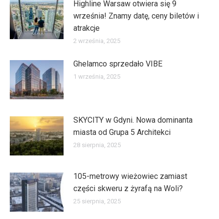
Highline Warsaw otwiera się 9
września! Znamy datę, ceny biletów i
atrakcje
2 września, 2025
Ghelamco sprzedało VIBE
1 września, 2025
SKYCITY w Gdyni. Nowa dominanta
miasta od Grupa 5 Architekci
28 sierpnia, 2025
105-metrowy wieżowiec zamiast
części skweru z żyrafą na Woli?
25 sierpnia, 2025