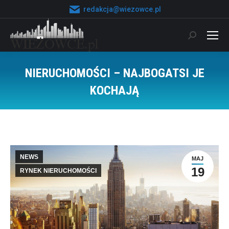
redakcja@wiezowce.pl
Szukaj:
NIERUCHOMOŚCI – NAJBOGATSI JE
KOCHAJĄ
Jesteś tutaj:
NEWS
MAJ
19
RYNEK NIERUCHOMOŚCI