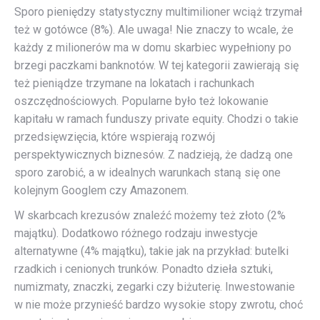
Sporo pieniędzy statystyczny multimilioner wciąż trzymał
też w gotówce (8%). Ale uwaga! Nie znaczy to wcale, że
każdy z milionerów ma w domu skarbiec wypełniony po
brzegi paczkami banknotów. W tej kategorii zawierają się
też pieniądze trzymane na lokatach i rachunkach
oszczędnościowych. Popularne było też lokowanie
kapitału w ramach funduszy private equity. Chodzi o takie
przedsięwzięcia, które wspierają rozwój
perspektywicznych biznesów. Z nadzieją, że dadzą one
sporo zarobić, a w idealnych warunkach staną się one
kolejnym Googlem czy Amazonem.
W skarbcach krezusów znaleźć możemy też złoto (2%
majątku). Dodatkowo różnego rodzaju inwestycje
alternatywne (4% majątku), takie jak na przykład: butelki
rzadkich i cenionych trunków. Ponadto dzieła sztuki,
numizmaty, znaczki, zegarki czy biżuterię. Inwestowanie
w nie może przynieść bardzo wysokie stopy zwrotu, choć