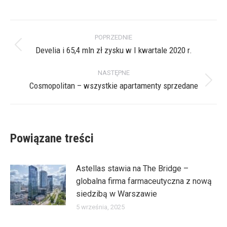
on
on
on
on
X
Pinterest
Facebook
LinkedIn
Nawigacja
POPRZEDNIE
wpisów
Develia i 65,4 mln zł zysku w I kwartale 2020 r.
Poprzedni
wpis:
NASTĘPNE
Cosmopolitan – wszystkie apartamenty sprzedane
Następny
wpis:
Powiązane treści
Astellas stawia na The Bridge –
globalna firma farmaceutyczna z nową
siedzibą w Warszawie
5 września, 2025