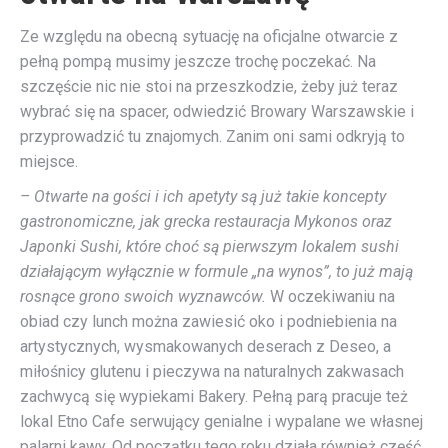
Ze względu na obecną sytuację na oficjalne otwarcie z
pełną pompą musimy jeszcze trochę poczekać. Na
szczęście nic nie stoi na przeszkodzie, żeby już teraz
wybrać się na spacer, odwiedzić Browary Warszawskie i
przyprowadzić tu znajomych. Zanim oni sami odkryją to
miejsce.
– Otwarte na gości i ich apetyty są już takie koncepty
gastronomiczne, jak grecka restauracja Mykonos oraz
Japonki Sushi, które choć są pierwszym lokalem sushi
działającym wyłącznie w formule „na wynos”, to już mają
rosnące grono swoich wyznawców.
W oczekiwaniu na
obiad czy lunch można zawiesić oko i podniebienia na
artystycznych, wysmakowanych deserach z Deseo, a
miłośnicy glutenu i pieczywa na naturalnych zakwasach
zachwycą się wypiekami Bakery. Pełną parą pracuje też
lokal Etno Cafe serwujący genialne i wypalane we własnej
palarni kawy. Od początku tego roku działa również część