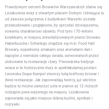
Prawdziwym sercem Browarów Warszawskich stanie się
Leżakownia wraz z otwartym placem Dolnym. Istniejące tu
od zawsze połączenia z budynkiem Warzelni zostały
przebudowane i pogłębione, by sprostać dzisiejszemu,
nowemu charakterowi obiektu. Pod tymi 170-letnimi
kolebkami, w miejscu zrewitalizowanych piwnic browaru
Haberbuscha i Schielego znajdzie się m.in. Food Hall
Browary, wypełniony smakami oraz aromatami dań i
napojów z niemalże całego świata, serwowanych przez
ulokowane tu restauracje i bary. Piwowarska tradycja
wraca w te historyczne mury w spektakularnej postaci.
Lwowska Grupa Kumpel stworzy tutaj kraftowy browar i
dwie restauracje. Jak zapowiadają twórcy, już wkrótce
będzie tu można zanurzyć usta w piance aż 12 różnych
rodzajów piwa ważonego na miejscu. Leżakownia
zapowiada się jako miejsce dobrej kuchni, spotkań i
rozrywki.