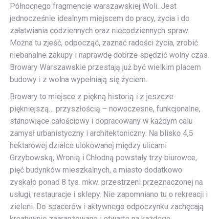
Północnego fragmencie warszawskiej Woli. Jest
jednocześnie idealnym miejscem do pracy, życia i do
załatwiania codziennych oraz niecodziennych spraw.
Można tu zjeść, odpocząć, zaznać radości życia, zrobić
niebanalne zakupy i naprawdę dobrze spędzić wolny czas.
Browary Warszawskie przestają już być wielkim placem
budowy i z wolna wypełniają się życiem.
Browary to miejsce z piękną historią i z jeszcze
piękniejszą… przyszłością – nowoczesne, funkcjonalne,
stanowiące całościowy i dopracowany w każdym calu
zamysł urbanistyczny i architektoniczny. Na blisko 4,5
hektarowej działce ulokowanej między ulicami
Grzybowską, Wronią i Chłodną powstały trzy biurowce,
pięć budynków mieszkalnych, a miasto dodatkowo
zyskało ponad 8 tys. mkw. przestrzeni przeznaczonej na
usługi, restauracje i sklepy. Nie zapomniano tu o rekreacji i
zieleni. Do spacerów i aktywnego odpoczynku zachęcają
kreatywnie zaaranżowane i otwarte na każdego