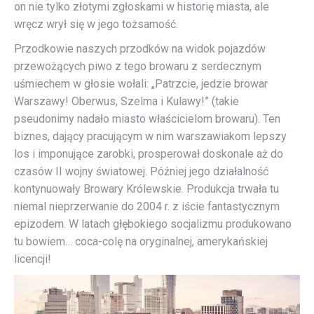
on nie tylko złotymi zgłoskami w historię miasta, ale
wręcz wrył się w jego tożsamość.
Przodkowie naszych przodków na widok pojazdów
przewożących piwo z tego browaru z serdecznym
uśmiechem w głosie wołali: „Patrzcie, jedzie browar
Warszawy! Oberwus, Szelma i Kulawy!” (takie
pseudonimy nadało miasto właścicielom browaru). Ten
biznes, dający pracującym w nim warszawiakom lepszy
los i imponujące zarobki, prosperował doskonale aż do
czasów II wojny światowej. Później jego działalność
kontynuowały Browary Królewskie. Produkcja trwała tu
niemal nieprzerwanie do 2004 r. z iście fantastycznym
epizodem. W latach głębokiego socjalizmu produkowano
tu bowiem… coca-colę na oryginalnej, amerykańskiej
licencji!