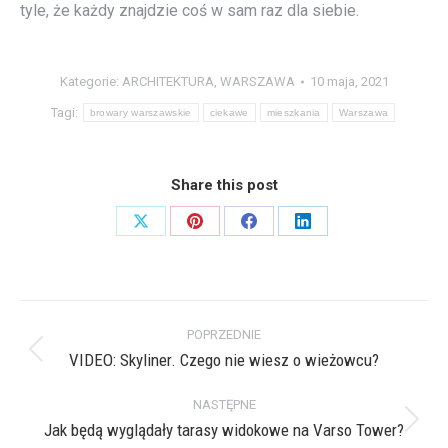
tyle, że każdy znajdzie coś w sam raz dla siebie.
Kategorie:
ARCHITEKTURA
,
WARSZAWA
10 maja, 2021
Tagi:
browary warszawskie
ciekawe
mieszkania
Warszawa
Share this post
Share
Share
Share
Share
on
on
on
on
X
Pinterest
Facebook
LinkedIn
Nawigacja
POPRZEDNIE
wpisów
VIDEO: Skyliner. Czego nie wiesz o wieżowcu?
Poprzedni
wpis:
NASTĘPNE
Jak będą wyglądały tarasy widokowe na Varso Tower?
Następny