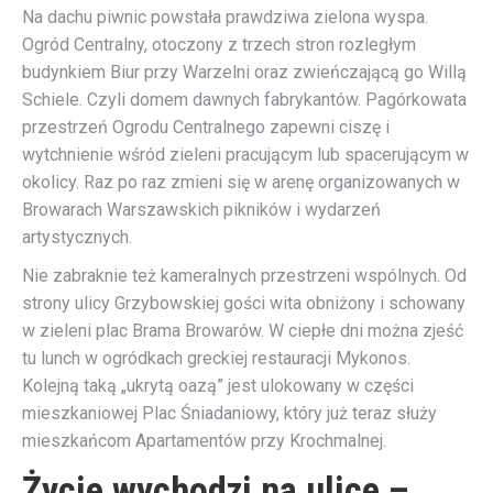
Na dachu piwnic powstała prawdziwa zielona wyspa.
Ogród Centralny, otoczony z trzech stron rozległym
budynkiem Biur przy Warzelni oraz zwieńczającą go Willą
Schiele. Czyli domem dawnych fabrykantów. Pagórkowata
przestrzeń Ogrodu Centralnego zapewni ciszę i
wytchnienie wśród zieleni pracującym lub spacerującym w
okolicy. Raz po raz zmieni się w arenę organizowanych w
Browarach Warszawskich pikników i wydarzeń
artystycznych.
Nie zabraknie też kameralnych przestrzeni wspólnych. Od
strony ulicy Grzybowskiej gości wita obniżony i schowany
w zieleni plac Brama Browarów. W ciepłe dni można zjeść
tu lunch w ogródkach greckiej restauracji Mykonos.
Kolejną taką „ukrytą oazą” jest ulokowany w części
mieszkaniowej Plac Śniadaniowy, który już teraz służy
mieszkańcom Apartamentów przy Krochmalnej.
Życie wychodzi na ulice –