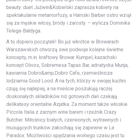
beauty: duet Juźwin&Kobielski zaprasza kobiety na
spektakularne metamorfozy, a Hamski Barber ostro wziął
się za męskie włosy, brody i zarosty. – wylicza Dominika
Telega-Bałdyga.
A to dopiero początek! Bo już wkrótce w Browarach
Warszawskich otworzą swe podwoje kolejne świetne
koncepty, m.in. kraftowy Browar Kumpel, kazachski
koncept Olivos, Sobremesa Tapas Bar, adriatycka Munja,
kawiarnia Dobro&amp;Dobro Cafe, rzemieślnicza
lodziarnia Good Lood. A na tych, którzy w swojej kuchni
czują się najlepiej, a na mieście poszukują raczej
doskonałych składników niż gotowych dań czekają
delikatesy orientalne Azjatka. Za moment także włoskie
Piccola Italia z zacnym wine barem i rzeźnik Crazy
Butcher. Miłośnicy białych, czerwonych, wytrawnych i
musujących trunków zakochają się zapewne w Le
Paradox. Możliwości spędzania wolnego czasu jest tu