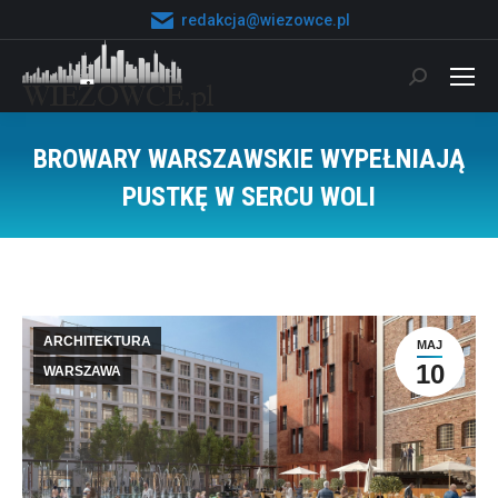
redakcja@wiezowce.pl
Szukaj:
BROWARY WARSZAWSKIE WYPEŁNIAJĄ
PUSTKĘ W SERCU WOLI
Jesteś tutaj:
ARCHITEKTURA
MAJ
10
WARSZAWA