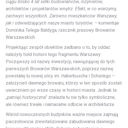
ciągu blisko 4 lat setki budowlańców, inżynierów,
architektów i projektantów wnętrz. Efekt, w co wierzymy,
zachwyci wszystkich. Zarówno mieszkańców Warszawy,
jak i odwiedzających nasze miasto turystów.
– komentuje
Dominika Telega-Bałdyga, rzecznik prasowy Browarów
Warszawskich.
Projektując zespół obiektów zadbano o to, by oddać
należyty hołd historii tego fragmentu Warszawy.
Począwszy od nazwy inwestycji, nawiązującej do tych
pierwszych Browarów Warszawskich, poprzez nazwę
powstałej tu nowej ulicy im. Haberbuscha i Schielego –
założycieli dawnego browaru, którzy w ten sposób zostali
uwiecznieni po wsze czasy w historii miasta. Jednak ta
„pamięć historyczna” znalazła tu nie tylko symboliczne,
ale również trwałe i namacalne odbicie w architekturze.
Wśród nowoczesnych budynków ważne miejsce zajmują
pieczołowicie zrewitalizowane zabudowania dawnego