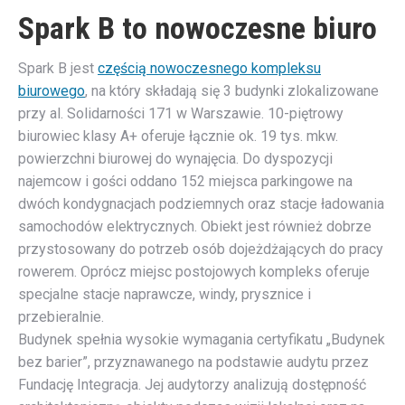
Spark B to nowoczesne biuro
Spark B jest
częścią nowoczesnego kompleksu
biurowego
, na który składają się 3 budynki zlokalizowane
przy al. Solidarności 171 w Warszawie. 10-piętrowy
biurowiec klasy A+ oferuje łącznie ok. 19 tys. mkw.
powierzchni biurowej do wynajęcia. Do dyspozycji
najemcow i gości oddano 152 miejsca parkingowe na
dwóch kondygnacjach podziemnych oraz stacje ładowania
samochodów elektrycznych. Obiekt jest również dobrze
przystosowany do potrzeb osób dojeżdżających do pracy
rowerem. Oprócz miejsc postojowych kompleks oferuje
specjalne stacje naprawcze, windy, prysznice i
przebieralnie.
Budynek spełnia wysokie wymagania certyfikatu „Budynek
bez barier”, przyznawanego na podstawie audytu przez
Fundację Integracja. Jej audytorzy analizują dostępność