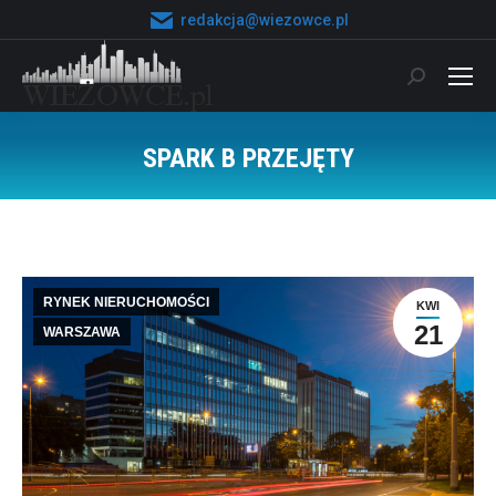
redakcja@wiezowce.pl
Szukaj:
SPARK B PRZEJĘTY
Jesteś tutaj:
RYNEK NIERUCHOMOŚCI
KWI
21
WARSZAWA