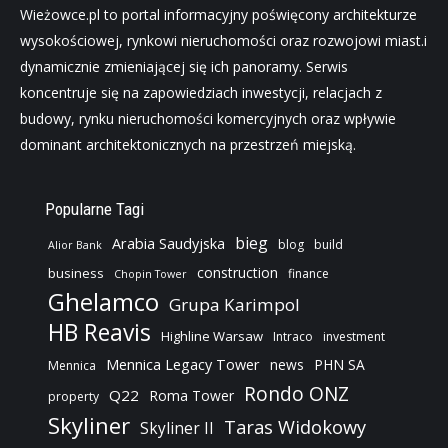
Wieżowce.pl to portal informacyjny poświęcony architekturze
wysokościowej, rynkowi nieruchomości oraz rozwojowi miast.i
dynamicznie zmieniającej się ich panoramy. Serwis
koncentruje się na zapowiedziach inwestycji, relacjach z
budowy, rynku nieruchomości komercyjnych oraz wpływie
dominant architektonicznych na przestrzeń miejską.
Popularne Tagi
bieg
Arabia Saudyjska
blog
build
Alior Bank
construction
business
finance
Chopin Tower
Ghelamco
Grupa Karimpol
HB Reavis
Highline Warsaw
Intraco
investment
Mennica Legacy Tower
news
PHN SA
Mennica
Rondo ONZ
Q22
Roma Tower
property
Skyliner
Taras Widokowy
Skyliner II