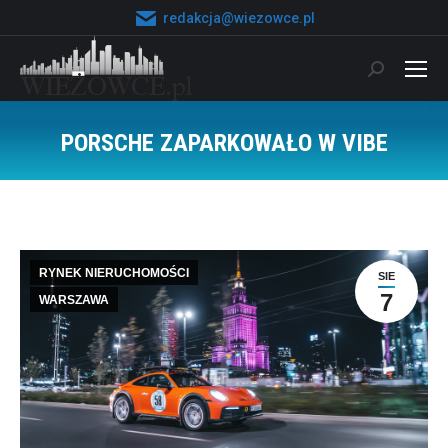
redakcja@wiezowce.pl
Szukaj:
PORSCHE ZAPARKOWAŁO W VIBE
Jesteś tutaj:
RYNEK NIERUCHOMOŚCI
SIE
7
WARSZAWA