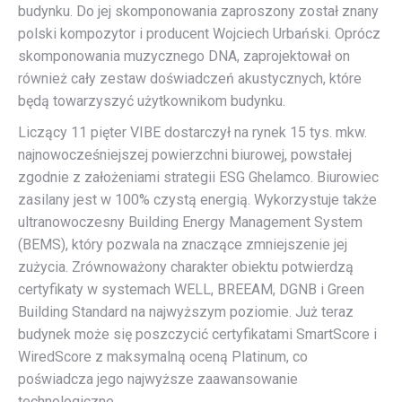
budynku. Do jej skomponowania zaproszony został znany
polski kompozytor i producent Wojciech Urbański. Oprócz
skomponowania muzycznego DNA, zaprojektował on
również cały zestaw doświadczeń akustycznych, które
będą towarzyszyć użytkownikom budynku.
Liczący 11 pięter VIBE dostarczył na rynek 15 tys. mkw.
najnowocześniejszej powierzchni biurowej, powstałej
zgodnie z założeniami strategii ESG Ghelamco. Biurowiec
zasilany jest w 100% czystą energią. Wykorzystuje także
ultranowoczesny Building Energy Management System
(BEMS), który pozwala na znaczące zmniejszenie jej
zużycia. Zrównoważony charakter obiektu potwierdzą
certyfikaty w systemach WELL, BREEAM, DGNB i Green
Building Standard na najwyższym poziomie. Już teraz
budynek może się poszczycić certyfikatami SmartScore i
WiredScore z maksymalną oceną Platinum, co
poświadcza jego najwyższe zaawansowanie
technologiczne.