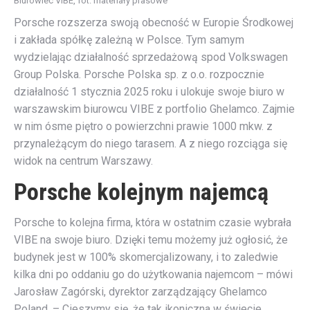
Biurowiec VIBE, fot. materiały prasowe
Porsche rozszerza swoją obecność w Europie Środkowej
i zakłada spółkę zależną w Polsce. Tym samym
wydzielając działalność sprzedażową spod Volkswagen
Group Polska. Porsche Polska sp. z o.o. rozpocznie
działalność 1 stycznia 2025 roku i ulokuje swoje biuro w
warszawskim biurowcu VIBE z portfolio Ghelamco. Zajmie
w nim ósme piętro o powierzchni prawie 1000 mkw. z
przynależącym do niego tarasem. A z niego rozciąga się
widok na centrum Warszawy.
Porsche kolejnym najemcą
Porsche to kolejna firma, która w ostatnim czasie wybrała
VIBE na swoje biuro. Dzięki temu możemy już ogłosić, że
budynek jest w 100% skomercjalizowany, i to zaledwie
kilka dni po oddaniu go do użytkowania najemcom – mówi
Jarosław Zagórski, dyrektor zarządzający Ghelamco
Poland. – Cieszymy się, że tak ikoniczna w świecie