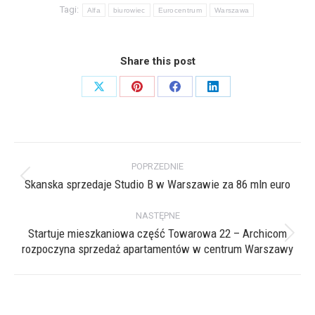
Tagi:
Alfa
biurowiec
Eurocentrum
Warszawa
Share this post
Share
Share
Share
Share
on
on
on
on
X
Pinterest
Facebook
LinkedIn
Nawigacja
POPRZEDNIE
wpisów
Skanska sprzedaje Studio B w Warszawie za 86 mln euro
Poprzedni
wpis:
NASTĘPNE
Startuje mieszkaniowa część Towarowa 22 – Archicom
Następny
rozpoczyna sprzedaż apartamentów w centrum Warszawy
wpis: