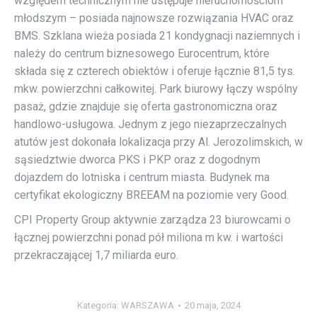
względem technicznym nie ustępuje nieruchomościom
młodszym – posiada najnowsze rozwiązania HVAC oraz
BMS. Szklana wieża posiada 21 kondygnacji naziemnych i
należy do centrum biznesowego Eurocentrum, które
składa się z czterech obiektów i oferuje łącznie 81,5 tys.
mkw. powierzchni całkowitej. Park biurowy łączy wspólny
pasaż, gdzie znajduje się oferta gastronomiczna oraz
handlowo-usługowa. Jednym z jego niezaprzeczalnych
atutów jest dokonała lokalizacja przy Al. Jerozolimskich, w
sąsiedztwie dworca PKS i PKP oraz z dogodnym
dojazdem do lotniska i centrum miasta. Budynek ma
certyfikat ekologiczny BREEAM na poziomie very Good.
CPI Property Group aktywnie zarządza 23 biurowcami o
łącznej powierzchni ponad pół miliona m kw. i wartości
przekraczającej 1,7 miliarda euro.
Kategoria:
WARSZAWA
20 maja, 2024