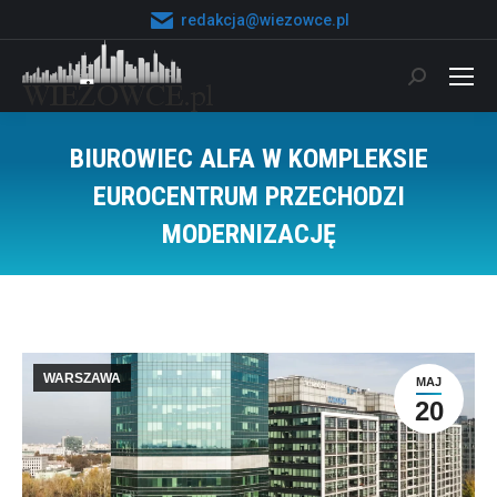
redakcja@wiezowce.pl
Szukaj:
BIUROWIEC ALFA W KOMPLEKSIE
EUROCENTRUM PRZECHODZI
MODERNIZACJĘ
Jesteś tutaj:
WARSZAWA
MAJ
20