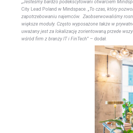
„
Jesteśmy bardzo podekscytowani otwarciem Mindspace
City Lead Poland w Mindspace.
„To czas, który pozwo
zapotrzebowaniu najemców. Zaobserwowaliśmy rosnący
większe moduły. Często wyposażone także w prywatne 
uważany jest za lokalizację zorientowaną przede wsz
wśród firm z branży IT i FinTech
” – dodał.