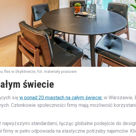
u flex w Skyklinerze, fot. materiały prasowe
całym świecie
jących się
w ponad 20 miastach na całym świecie:
w Warszawie, Be
 innych. Członkowie społeczności firmy mają możliwość korzystan
 najwyższymi standardami, łącząc globalne podejście do desig
ał firmy w pełni odpowiada na elastyczne potrzeby najemców. Kl