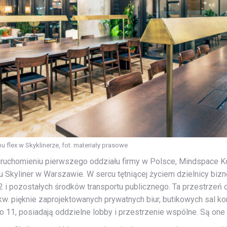
u flex w Skyklinerze, fot. materiały prasowe
uruchomieniu pierwszego oddziału firmy w Polsce, Mindspace Ko
kyliner w Warszawie. W sercu tętniącej życiem dzielnicy biznes
2 i pozostałych środków transportu publicznego. Ta przestrzeń
mkw. pięknie zaprojektowanych prywatnych biur, butikowych sal 
do 11, posiadają oddzielne lobby i przestrzenie wspólne. Są one