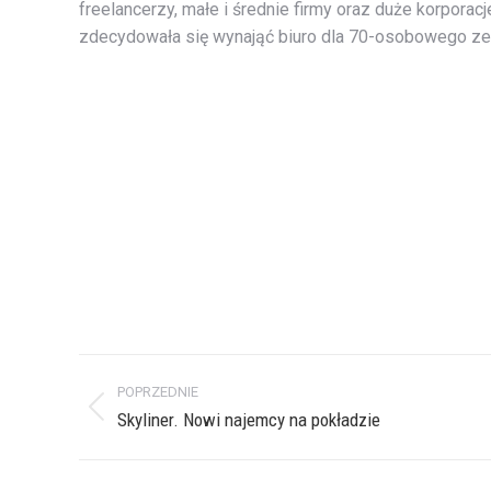
freelancerzy, małe i średnie firmy oraz duże korporac
zdecydowała się wynająć biuro dla 70-osobowego ze
Nawigacja
POPRZEDNIE
wpisów
Poprzedni
Skyliner. Nowi najemcy na pokładzie
wpis: