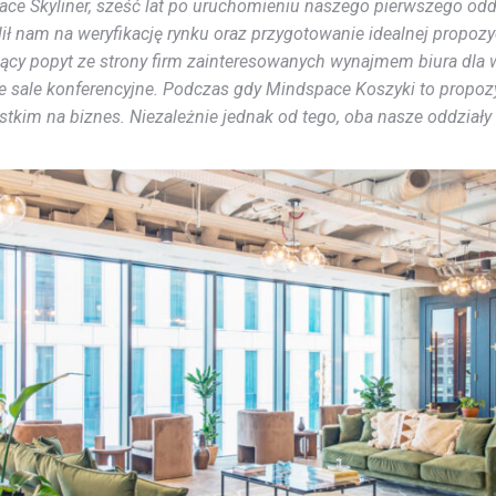
 Skyliner, sześć lat po uruchomieniu naszego pierwszego oddz
lił nam na weryfikację rynku oraz przygotowanie idealnej propoz
 popyt ze strony firm zainteresowanych wynajmem biura dla wię
sale konferencyjne. Podczas gdy Mindspace Koszyki to propozyc
ystkim na biznes. Niezależnie jednak od tego, oba nasze oddzi