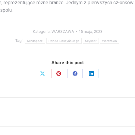
je, reprezentujące różne branże. Jednym z pierwszych członków M
społu.
Kategoria:
WARSZAWA
15 maja, 2023
Tagi:
Mindspace
Rondo Daszyńskiego
Skyliner
Warszawa
Share this post
Share
Share
Share
Share
on
on
on
on
X
Pinterest
Facebook
LinkedIn
Następny
wpis: