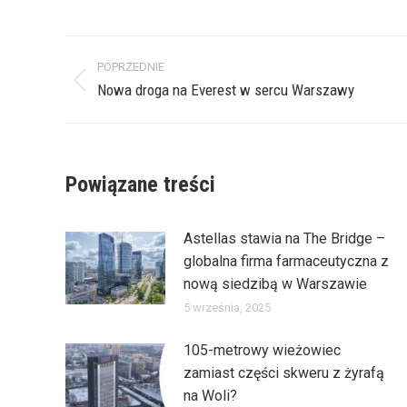
Nawigacja
POPRZEDNIE
wpisów
Poprzedni
Nowa droga na Everest w sercu Warszawy
wpis:
Powiązane treści
Astellas stawia na The Bridge –
globalna firma farmaceutyczna z
nową siedzibą w Warszawie
5 września, 2025
105-metrowy wieżowiec
zamiast części skweru z żyrafą
na Woli?