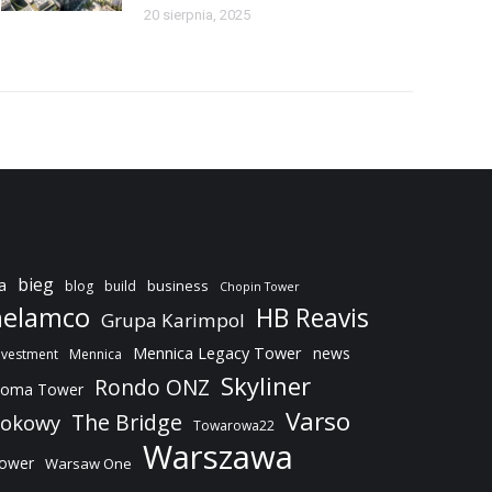
20 sierpnia, 2025
bieg
a
business
blog
build
Chopin Tower
elamco
HB Reavis
Grupa Karimpol
Mennica Legacy Tower
news
nvestment
Mennica
Skyliner
Rondo ONZ
oma Tower
Varso
The Bridge
dokowy
Towarowa22
Warszawa
Tower
Warsaw One