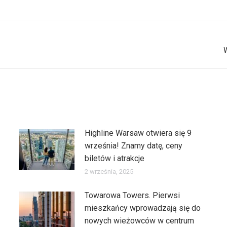
on
on
on
on
X
Pinterest
Facebook
LinkedIn
Następny
wpis:
Highline Warsaw otwiera się 9
września! Znamy datę, ceny
biletów i atrakcje
2 września, 2025
Towarowa Towers. Pierwsi
mieszkańcy wprowadzają się do
nowych wieżowców w centrum