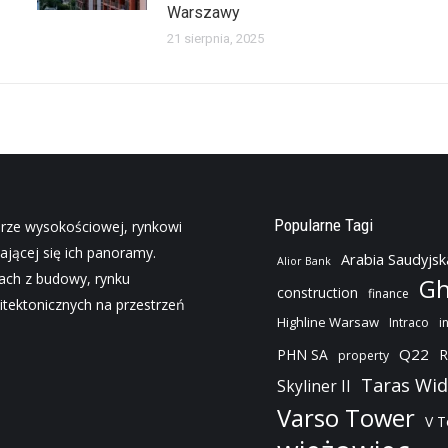
Warszawy
21 sierpnia, 2025
Popularne Tagi
urze wysokościowej, rynkowi
ającej się ich panoramy.
Arabia Saudyjsk
Alior Bank
jach z budowy, rynku
Gh
construction
finance
tektonicznych na przestrzeń
Highline Warsaw
Intraco
i
Q22
PHN SA
R
property
Taras Wi
Skyliner II
Varso Tower
V 