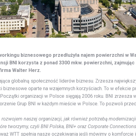
tworkingu biznesowego przedłużyła najem powierzchni w 
sji BNI korzysta z ponad 3300 mkw. powierzchni, zajmując c
 firma Walter Herz.
jąca globalną społeczność liderów biznesu. Zrzesza największ
ci biznesowe oparte na wzajemnych korzyściach. To w efekcie p
Początki organizacji w Polsce sięgają 2006 roku. BNI zrzesza
tworzenie Grup BNI w każdym mieście w Polsce. To pozwoli prze
rozwojem naszej organizacji, jak również potrzebą modernizacji
óre tworzymy, czyli BNI Polska, BNI+ oraz Corporate Connections
waż WTT spełnia nasze oczekiwania jeśli mówimy o komforcie i