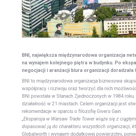
BNI, największa międzynarodowa organizacja ne
na wynajem kolejnego piętra w budynku. Po ekspan
negocjacji i aranżacji biura organizacji doradzała
BNI to międzynarodowa organizacja biznesowa skupia
współpracy i rozwoju oraz tworzyć dla nich możliwoś
BNI powstała w Stanach Zjednoczonych w 1984 roku. 
działalność w 21 miastach. Celem organizacji jest s
rekomendacje w oparciu o filozofię Givers Gain.
„Ekspansja w Warsaw Trade Tower wiąże się z ciągłym 
dopasować ją do charakteru wszystkich organizacji, kt
Globalworth i wynajem dodatkowej powierzchni, ponie