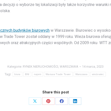
 decyzji o wyborze tej lokalizacji były także korzystne warunki
olska.
stycznych budynków biurowych
w Warszawie. Biurowiec o wysokośc
w Trade Tower został oddany w 1999 roku. Wieża biurowa oferuj
wych oraz atrakcyjnych części wspólnych. Od 2009 roku WTT zna
Kategorie:
RYNEK NIERUCHOMOŚCI
,
WARSZAWA
14 marca, 2023
Tagi:
biura
BNI
najem
Warsaw Trade Tower
Warszawa
wieżowiec
Share this post
Share
Share
Share
Share