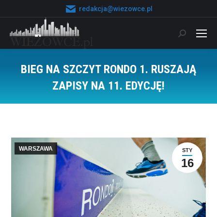
redakcja@wiezowce.pl
Szukaj:
BIEG NA SZCZYT RONDO 1. RUSZAJĄ
ZAPISY NA 11. EDYCJĘ!
Jesteś tutaj:
WARSZAWA
STY
16