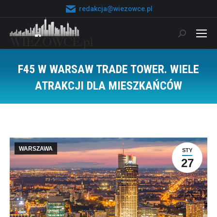
redakcja@wiezowce.pl
Szukaj:
F45 W WARSAW TRADE TOWER. WIELE
ATRAKCJI DLA MIESZKAŃCÓW
Jesteś tutaj:
WARSZAWA
STY
27