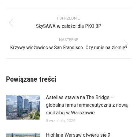
X
Pinterest
Facebook
LinkedIn
Nawigacja
POPRZEDNIE
wpisów
SkySAWA w całości dla PKO BP
Poprzedni
wpis:
NASTĘPNE
Krzywy wieżowiec w San Francisco. Czy runie na ziemię?
Następny
wpis:
Powiązane treści
Astellas stawia na The Bridge –
globalna firma farmaceutyczna z nową
siedzibą w Warszawie
5 września, 2025
Highline Warsaw otwiera się 9