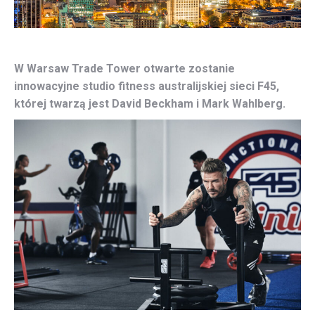
W Warsaw Trade Tower otwarte zostanie
innowacyjne studio fitness australijskiej sieci F45,
której twarzą jest David Beckham i Mark Wahlberg.