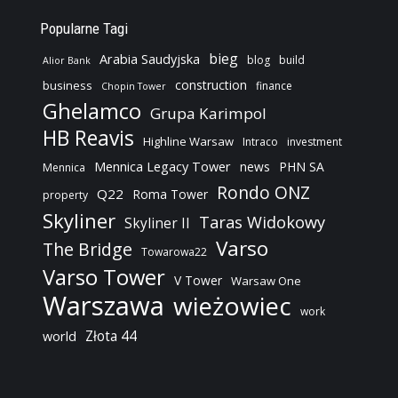
Popularne Tagi
bieg
Arabia Saudyjska
blog
build
Alior Bank
construction
business
finance
Chopin Tower
Ghelamco
Grupa Karimpol
HB Reavis
Highline Warsaw
Intraco
investment
Mennica Legacy Tower
news
PHN SA
Mennica
Rondo ONZ
Q22
Roma Tower
property
Skyliner
Taras Widokowy
Skyliner II
Varso
The Bridge
Towarowa22
Varso Tower
V Tower
Warsaw One
Warszawa
wieżowiec
work
Złota 44
world