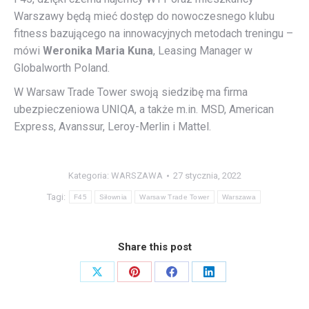
Warszawy będą mieć dostęp do nowoczesnego klubu
fitness bazującego na innowacyjnych metodach treningu –
mówi
Weronika Maria Kuna
, Leasing Manager w
Globalworth Poland.
W Warsaw Trade Tower swoją siedzibę ma firma
ubezpieczeniowa UNIQA, a także m.in. MSD, American
Express, Avanssur, Leroy-Merlin i Mattel.
Kategoria:
WARSZAWA
27 stycznia, 2022
Tagi:
F45
Siłownia
Warsaw Trade Tower
Warszawa
Share this post
Share
Share
Share
Share
on
on
on
on