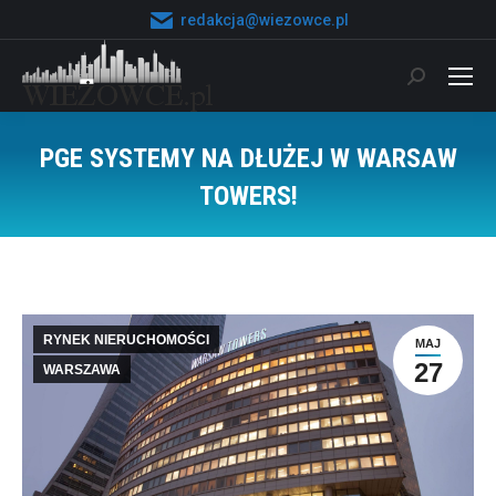
redakcja@wiezowce.pl
Szukaj:
PGE SYSTEMY NA DŁUŻEJ W WARSAW
TOWERS!
Jesteś tutaj:
RYNEK NIERUCHOMOŚCI
MAJ
27
WARSZAWA