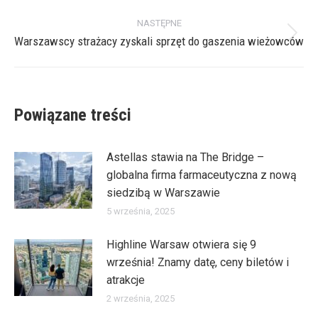
wpis:
NASTĘPNE
Warszawscy strażacy zyskali sprzęt do gaszenia wieżowców
Następny
wpis:
Powiązane treści
Astellas stawia na The Bridge –
globalna firma farmaceutyczna z nową
siedzibą w Warszawie
5 września, 2025
Highline Warsaw otwiera się 9
września! Znamy datę, ceny biletów i
atrakcje
2 września, 2025