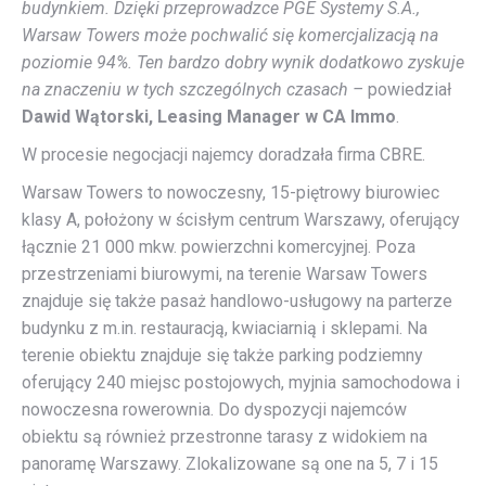
budynkiem. Dzięki przeprowadzce PGE Systemy S.A.,
Warsaw Towers może pochwalić się komercjalizacją na
poziomie 94%. Ten bardzo dobry wynik dodatkowo zyskuje
na znaczeniu w tych szczególnych czasach –
powiedział
Dawid Wątorski, Leasing Manager w CA Immo
.
W procesie negocjacji najemcy doradzała firma CBRE.
Warsaw Towers to nowoczesny, 15-piętrowy biurowiec
klasy A, położony w ścisłym centrum Warszawy, oferujący
łącznie 21 000 mkw. powierzchni komercyjnej. Poza
przestrzeniami biurowymi, na terenie Warsaw Towers
znajduje się także pasaż handlowo-usługowy na parterze
budynku z m.in. restauracją, kwiaciarnią i sklepami. Na
terenie obiektu znajduje się także parking podziemny
oferujący 240 miejsc postojowych, myjnia samochodowa i
nowoczesna rowerownia. Do dyspozycji najemców
obiektu są również przestronne tarasy z widokiem na
panoramę Warszawy. Zlokalizowane są one na 5, 7 i 15