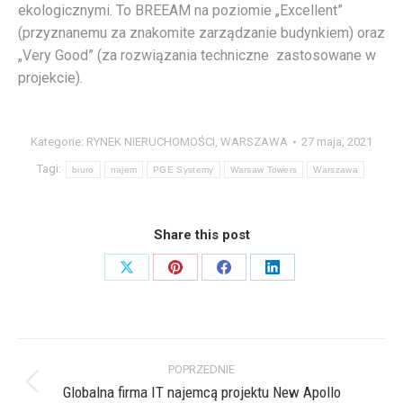
ekologicznymi. To BREEAM na poziomie „Excellent”
(przyznanemu za znakomite zarządzanie budynkiem) oraz
„Very Good” (za rozwiązania techniczne zastosowane w
projekcie).
Kategorie:
RYNEK NIERUCHOMOŚCI
,
WARSZAWA
27 maja, 2021
Tagi:
biuro
najem
PGE Systemy
Warsaw Towers
Warszawa
Share this post
Share
Share
Share
Share
on
on
on
on
X
Pinterest
Facebook
LinkedIn
Nawigacja
POPRZEDNIE
wpisów
Globalna firma IT najemcą projektu New Apollo
Poprzedni