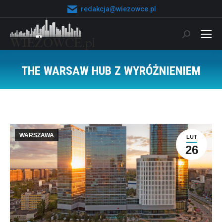
redakcja@wiezowce.pl
Szukaj:
THE WARSAW HUB Z WYRÓŻNIENIEM
Jesteś tutaj:
WARSZAWA
LUT
26