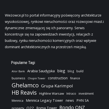
Wieżowce.pl to portal informacyjny poświęcony architekturze
wysokościowej, rynkowi nieruchomości oraz rozwojowi miast.i
dynamicznie zmieniającej się ich panoramy. Serwis
koncentruje się na zapowiedziach inwestycji, relacjach z
budowy, rynku nieruchomości komercyjnych oraz wpływie
dominant architektonicznych na przestrzeń miejską.
Popularne Tagi
bieg
Arabia Saudyjska
blog
build
Alior Bank
construction
business
finance
Chopin Tower
Ghelamco
Grupa Karimpol
HB Reavis
Highline Warsaw
Intraco
investment
Mennica Legacy Tower
news
PHN SA
Mennica
Rondo ONZ
Q22
Roma Tower
property