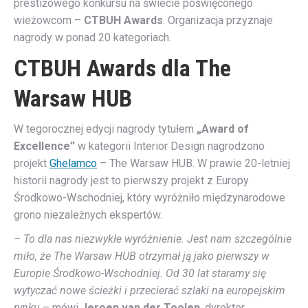
prestiżowego konkursu na świecie poświęconego
wieżowcom –
CTBUH Awards
. Organizacja przyznaje
nagrody w ponad 20 kategoriach.
CTBUH Awards dla The
Warsaw HUB
W tegorocznej edycji nagrody tytułem
„Award of
Excellence”
w kategorii Interior Design nagrodzono
projekt
Ghelamco
– The Warsaw HUB. W prawie 20-letniej
historii nagrody jest to pierwszy projekt z Europy
Środkowo-Wschodniej, który wyróżniło międzynarodowe
grono niezależnych ekspertów.
– To dla nas niezwykłe wyróżnienie. Jest nam szczególnie
miło, że The Warsaw HUB otrzymał ją jako pierwszy w
Europie Środkowo-Wschodniej. Od 30 lat staramy się
wytyczać nowe ścieżki i przecierać szlaki na europejskim
rynku
– mówi
Jeroen van der Toolen
, dyrektor