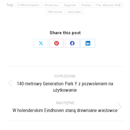
Tagi:
CTBUH Awards
Ghelamco
Nagroda
Polska
The Warsaw HUB
Warszawa
wieżowiec
Share this post
Share
Share
Share
Share
on
on
on
on
X
Pinterest
Facebook
LinkedIn
Nawigacja
POPRZEDNIE
wpisów
140-metrowy Generation Park Y z pozwoleniem na
Poprzedni
użytkowanie
wpis:
NASTĘPNE
W holenderskim Eindhoven staną drewniane wieżowce
Następny
wpis: