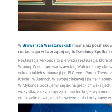
W
Browarach Warszawskich
można już posmakować
restauracja w tworzącej się tu Dzielnicy Spotkań
Restauracja Mykonos to pierwsza restauracja, która o
Wroniej. W centrum warszawskiej Woli możemy skosz
sukces takich restauracji jak El Greco i Paros. Theo
Krecie i w Atenach. W swojej ciekawej i pełnej nies
W Mykonos poczujemy się jak na greckich wakacjach. 
wszystko, z czym kojarzy im się ten kraj – wyśmienite
smakowite oliwki, a także świeże zioła i przyprawy 