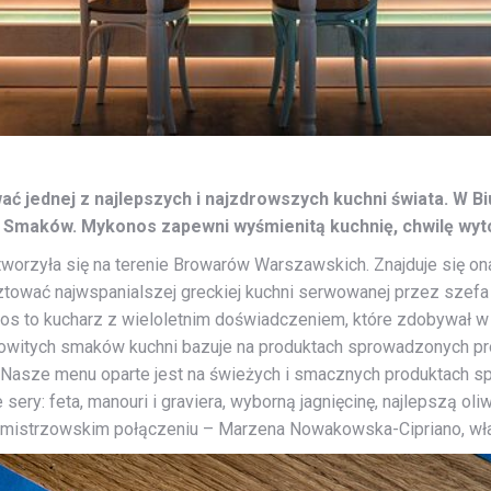
 jednej z najlepszych i najzdrowszych kuchni świata. W Bi
 i Smaków. Mykonos zapewni wyśmienitą kuchnię, chwilę wytc
tworzyła się na terenie Browarów Warszawskich. Znajduje się ona
tować najwspanialszej greckiej kuchni serwowanej przez szef
doros to kucharz z wieloletnim doświadczeniem, które zdobywał 
amowitych smaków kuchni bazuje na produktach sprowadzonych pro
Nasze menu oparte jest na świeżych i smacznych produktach spr
 sery: feta, manouri i graviera, wyborną jagnięcinę, najlepszą 
w mistrzowskim połączeniu – Marzena Nowakowska-Cipriano, właśc