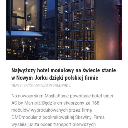
Najwyższy hotel modułowy na świecie stanie
w Nowym Jorku dzięki polskiej firmie
NEWS
,
SKYSCRAPERS WORLDWIDE
Na nowojorskim Manhattanie powstanie hotel sieci
AC by Marriott. Będzie on stworzony ze 168
modułów wyprodukowanych przez firmę
DMDmodular z podkrakowskiej Skawiny. Firma
wysłała już za ocean transport pierwszych