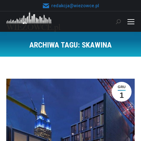
redakcja@wiezowce.pl
Szukaj:
ARCHIWA TAGU:
SKAWINA
Jesteś tutaj:
GRU
1