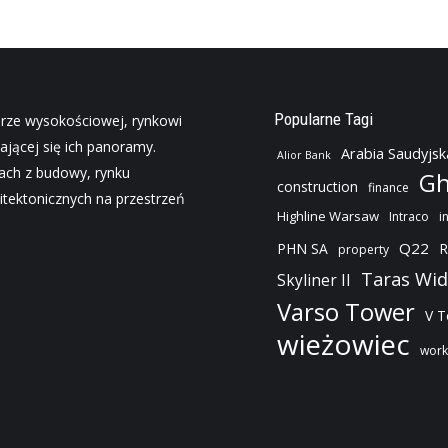
Popularne Tagi
urze wysokościowej, rynkowi
ającej się ich panoramy.
Arabia Saudyjsk
Alior Bank
jach z budowy, rynku
Gh
construction
finance
tektonicznych na przestrzeń
Highline Warsaw
Intraco
i
Q22
PHN SA
R
property
Taras Wi
Skyliner II
Varso Tower
V 
wieżowiec
work