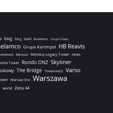
bieg
a
business
blog
build
Chopin Tower
elamco
HB Reavis
Grupa Karimpol
Mennica Legacy Tower
news
nvestment
Mennica
Skyliner
Rondo ONZ
oma Tower
Varso
The Bridge
dokowy
Towarowa22
Warszawa
Tower
Warsaw One
Złota 44
world