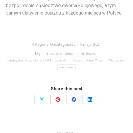
bezpośrednie sąsiedztwo dworca kolejowego, a tym
samym ułatwienie dojazdu z każdego miejsca w Polsce.
Kategoria:
Uncategorized
9 maja, 2024
Tagi:
Grupa Saint-Gobain
HB Reavis
najwyższy wieżowiec w Unii Europejskiej
Varso
Varso Tower
Warszawa
wieżowiec
Share this post
Share
Share
Share
Share
on
on
on
on
X
Pinterest
Facebook
LinkedIn
Nawigacja