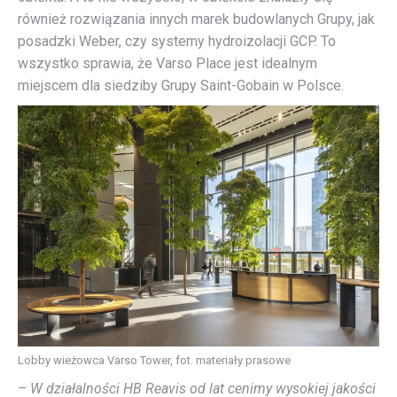
również rozwiązania innych marek budowlanych Grupy, jak
posadzki Weber, czy systemy hydroizolacji GCP. To
wszystko sprawia, że Varso Place jest idealnym
miejscem dla siedziby Grupy Saint-Gobain w Polsce.
Lobby wieżowca Varso Tower, fot. materiały prasowe
– W działalności HB Reavis od lat cenimy wysokiej jakości