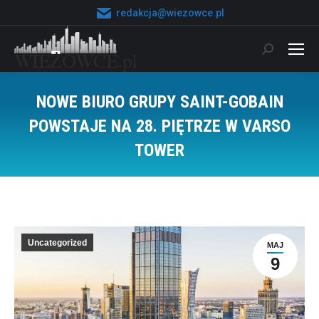
redakcja@wiezowce.pl
Szukaj:
NOWE BIURO GRUPY SAINT-GOBAIN
POWSTAJE NA 28. PIĘTRZE W VARSO
TOWER
Jesteś tutaj:
Uncategorized
MAJ
9