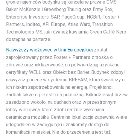
gronie najemców budynku są kancelarie prawne CMS,
Baker McKenzie i Greenberg Traurig oraz firmy Box,
Enterprise Investors, SAP, PageGroup, NCBiR, Foster +
Partners, Inditex, AFI Europe, Atlas Ward, Transition
Technologies MS, jak również kawiarnia Green Caffè Nero
dostępna na parterze.
Najwyższy wieżowiec w Unii Europejskiej
został
zaprojektowany przez Foster + Partners z troską o
zdrowie oraz inkluzywność, co potwierdzają uzyskane
certyfikaty WELL oraz Obiekt bez Barier. Budynek zdobył
najwyższą ocenę w systemie BREEAM, która świadczy o
ich niskim zapotrzebowaniu na energię. Projektanci
zadbali także o przestrzeń publiczną. Kilkadziesiąt drzew
zasadzono wokoło, na dachach oraz w przestronnym
lobby wieżowca, które zdobi ręcznie wykonana
ceramiczna mozaika. Centralna lokalizacja zapewnia wiele
udogodnień w zasięgu ręki i znakomity dostęp do
komunikacji miejskiej. Nie do przecenienia jest też