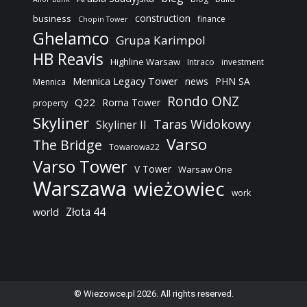
construction
business
finance
Chopin Tower
Ghelamco
Grupa Karimpol
HB Reavis
Highline Warsaw
Intraco
investment
Mennica Legacy Tower
news
PHN SA
Mennica
Rondo ONZ
Q22
Roma Tower
property
Skyliner
Taras Widokowy
Skyliner II
Varso
The Bridge
Towarowa22
Varso Tower
V Tower
Warsaw One
Warszawa
wieżowiec
work
Złota 44
world
© Wiezowce.pl 2026. All rights reserved.