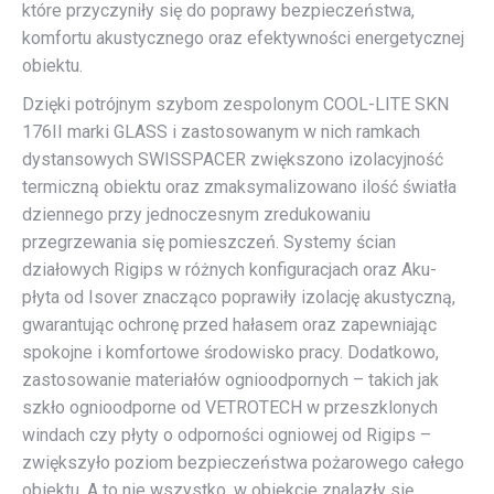
które przyczyniły się do poprawy bezpieczeństwa,
komfortu akustycznego oraz efektywności energetycznej
obiektu.
Dzięki potrójnym szybom zespolonym COOL-LITE SKN
176II marki GLASS i zastosowanym w nich ramkach
dystansowych SWISSPACER zwiększono izolacyjność
termiczną obiektu oraz zmaksymalizowano ilość światła
dziennego przy jednoczesnym zredukowaniu
przegrzewania się pomieszczeń. Systemy ścian
działowych Rigips w różnych konfiguracjach oraz Aku-
płyta od Isover znacząco poprawiły izolację akustyczną,
gwarantując ochronę przed hałasem oraz zapewniając
spokojne i komfortowe środowisko pracy. Dodatkowo,
zastosowanie materiałów ognioodpornych – takich jak
szkło ognioodporne od VETROTECH w przeszklonych
windach czy płyty o odporności ogniowej od Rigips –
zwiększyło poziom bezpieczeństwa pożarowego całego
obiektu. A to nie wszystko, w obiekcie znalazły się