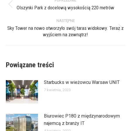
POPRZEDNIE
wpisów
Olszynki Park z docelową wysokością 220 metrów
Poprzedni
wpis:
NASTĘPNE
Sky Tower na nowo otworzyło swój taras widokowy. Teraz z
Następny
wyjściem na zewnątrz!
wpis:
Powiązane treści
Starbucks w wieżowcu Warsaw UNIT
7 kwietnia, 2023
Biurowiec P180 z międzynarodowym
najemcą z branży IT
4 kwietnia, 2022