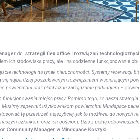
e
nager ds. strategii flex office i rozwiązań technologicznych
em ich środowiska pracy, ale i na codzienne funkcjonowanie ob
ie technologii na rynek nieruchomości. Systemy rezerwacji biur
ają się najbardziej poszukiwanym rozwiązaniem wspierającym powro
po powierzchni oraz elastyczne zarządzanie parkingiem
– powiedz
funkcjonowania miejsc pracy. Pomimo tego, że nasza strategia d
ie. Musimy zapewnić użytkownikom powierzchni Mindspace pełn
sować tę przestrzeń najszybciej, jak to możliwe, do nowych rea
cy naszym członkom oraz ich gościom. Dziś z pełną odpowiedzial
nior Community Manager w Mindspace Koszyki.