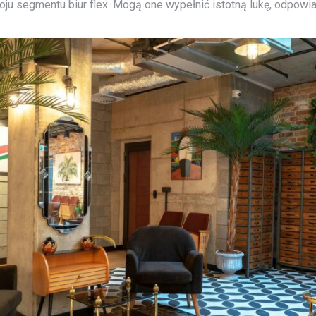
oju segmentu biur flex. Mogą one wypełnić istotną lukę, odpow