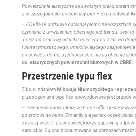
Powierzchnie elastyczne są swoistym prekursorem zmi
a w szczególności pracownicy biur
– skomentował
Ad
–
COVID-19 dotkliwie odcisnął piętno na wszystkich 
czynienia z utrwaleniem obecnego już trendu. Jest t
horyzont czasowy od kilku miesięcy do 2 lat. Po drugi
i biura tymczasowego, umożliwiającego zaspokojenie k
pracować z domu, a jednocześnie nie są obecnie skło
ds. elastycznych powierzchni biurowych w CBRE
Przestrzenie typu flex
Z kolei zdaniem
Mikołaja Niemczyckiego reprezen
przestrzeniami typu flex spowodowane jest przede w
–
Pandemia udowodniła, że home office jest rozwiąza
powrotowi do biura.
Zmieniły się jednak oczekiwania 
zyskają więc Ci pracodawcy, którzy zapewnią odpowied
satelickie. Są one zlokalizowane na obrzeżach miast 