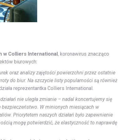
 w Colliers International
, koronawirus znacząco
iektów biurowych:
ek oraz analizy zajętości powierzchni przez ostatnie
ty do biur. Na szczycie listy popularności są również
iała reprezentantka Colliers International.
ziałań nie uległa zmianie – nadal koncertujemy się
e bezpieczeństwo. W minionych miesiącach w
liów. Priorytetem naszych działań było zapewnienie
nością mogę potwierdzić, że elastyczność to naprawdę