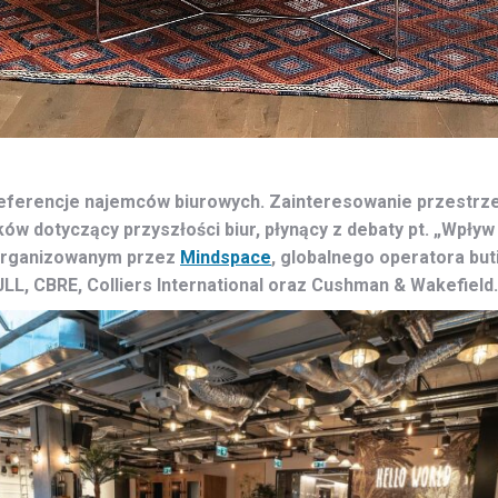
ferencje najemców biurowych. Zainteresowanie przestrzeni
ków dotyczący przyszłości biur, płynący z debaty pt. „Wpły
organizowanym przez
Mindspace
, globalnego operatora bu
JLL, CBRE, Colliers International oraz Cushman & Wakefield.