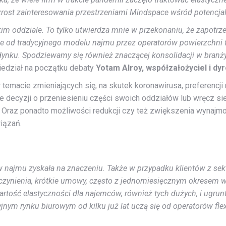
zrost zainteresowania przestrzeniami Mindspace wśród potencjal
m oddziale. To tylko utwierdza mnie w przekonaniu, że zapotrze
ie od tradycyjnego modelu najmu przez operatorów powierzchni 
nku. Spodziewamy się również znaczącej konsolidacji w branży, 
edział na początku debaty
Yotam Alroy, współzałożyciel i dy
temacie zmieniających się, na skutek koronawirusa, preferencj
e decyzji o przeniesieniu części swoich oddziałów lub wręcz sie
 Oraz ponadto możliwości redukcji czy też zwiększenia wynajmo
iązań.
najmu zyskała na znaczeniu. Także w przypadku klientów z sekt
czynienia, krótkie umowy, często z jednomiesięcznym okresem wy
artość elastyczności dla najemców, również tych dużych, i ugrun
nym rynku biurowym od kilku już lat uczą się od operatorów fle