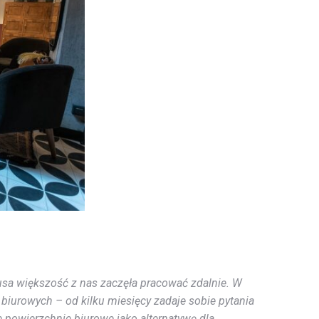
a większość z nas zaczęła pracować zdalnie. W
 biurowych – od kilku miesięcy zadaje sobie pytania
e powierzchnie biurowe jako alternatywę dla