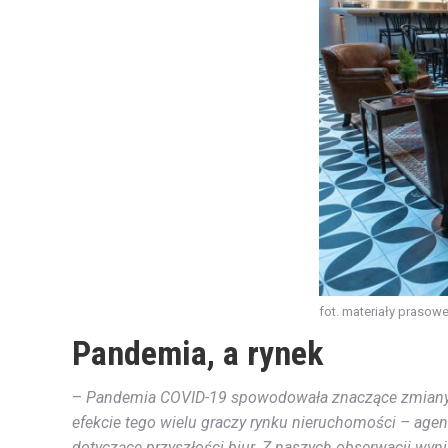
fot. materiały prasow
Pandemia, a rynek
–
Pandemia COVID-19 spowodowała znaczące zmiany w
efekcie tego wielu graczy rynku nieruchomości – agenc
dotyczące przyszłości biur. Z naszych obserwacji wyni