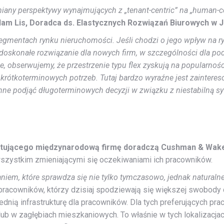
any perspektywy wynajmujących z „tenant-centric” na „human-cen
am Lis, Doradca ds. Elastycznych Rozwiązań Biurowych w 
segmentach rynku nieruchomości. Jeśli chodzi o jego wpływ na r
o doskonałe rozwiązanie dla nowych firm, w szczególności dla 
e, obserwujemy, że przestrzenie typu flex zyskują na popularnośc
rótkoterminowych potrzeb. Tutaj bardzo wyraźne jest zaintereso
nne podjąć długoterminowych decyzji w związku z niestabilną s
tującego międzynarodową firmę doradczą Cushman & Wake
szystkim zmieniającymi się oczekiwaniami ich pracowników.
niem, które sprawdza się nie tylko tymczasowo, jednak naturaln
pracowników, którzy dzisiaj spodziewają się większej swobody d
nią infrastrukturę dla pracowników. Dla tych preferujących pra
lub w zagłębiach mieszkaniowych. To właśnie w tych lokalizacja