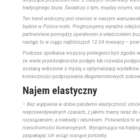
tradycyjnego biura. Świadczy o tym, między innymi, w
Ten trend widoczny jest również w naszym warszawski
będzie w Polsce rosło. Prognozujemy wyraźne odejśc
partnerstwie pomiędzy operatorem a właścicielem budy
nastąpi to w ciągu najbliższych 12-24 miesięcy
– powi
Podczas spotkania wszyscy prelegenci byli zgodni w 
że wiele przedsiębiorstw podjęło lub rozważa podjęci
zostaną wdrożone z myślą o optymalizacji wydatków.
konieczności podpisywania długoterminowych zobow
Najem elastyczny
–
Bez wątpienia w dobie pandemii elastyczność umów 
nieprzewidywalnych czasach, z jakimi mamy teraz do 
rozwiązaniem, a niekiedy i ratunkiem. Potwierdza to w
nieruchomości komercyjnych. Wynajmujący na tradycyj
zaspakajać ich wciąż rosnące potrzeby.