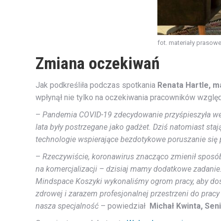
fot. materiały prasow
Zmiana oczekiwań
Jak podkreśliła podczas spotkania
Renata Hartle, ma
wpłynął nie tylko na oczekiwania pracowników względ
–
Pandemia COVID-19 zdecydowanie przyśpieszyła wejśc
lata były postrzegane jako gadżet. Dziś natomiast st
technologie wspierające bezdotykowe poruszanie się 
–
Rzeczywiście, koronawirus znacząco zmienił sposób 
na komercjalizacji – dzisiaj mamy dodatkowe zadan
Mindspace Koszyki wykonaliśmy ogrom pracy, aby dosto
zdrowej i zarazem profesjonalnej przestrzeni do pra
nasza specjalność
– powiedział
Michał Kwinta, Se