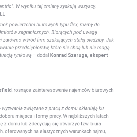
tric”. W wyniku tej zmiany zyskują wszyscy,
JLL
ynek powierzchni biurowych typu flex, mamy do
podmiotów zagranicznych. Biorących pod uwagę
i zarówno wśród firm szukających stałej siedziby. Jak
wanie przedsiębiorstw, które nie chcą lub nie mogą
ytuacją rynkową
– dodał
Konrad Szaruga, ekspert
field
, rosnące zainteresowanie najemców biurowych
e wyzwania związane z pracą z domu skłaniają ku
oboru miejsca i formy pracy. W najbliższych latach
cę z domu lub zdecydują się otworzyć tzw. biura
ch, oferowanych na elastycznych warunkach najmu,