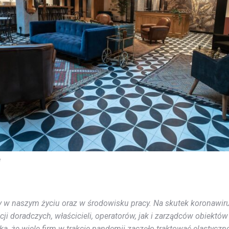
e
 naszym życiu oraz w środowisku pracy. Na skutek koronawirus
ji doradczych, właścicieli, operatorów, jak i zarządców obiektów
ka, że wiele firm w trakcie pandemii zaczęło traktować elastyczn