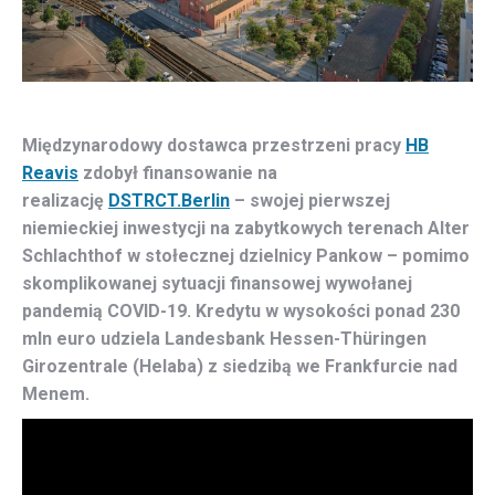
Międzynarodowy dostawca przestrzeni pracy
HB
Reavis
zdobył finansowanie na
realizację
DSTRCT.Berlin
– swojej pierwszej
niemieckiej inwestycji na zabytkowych terenach Alter
Schlachthof w stołecznej dzielnicy Pankow – pomimo
skomplikowanej sytuacji finansowej wywołanej
pandemią COVID-19. Kredytu w wysokości ponad 230
mln euro udziela Landesbank Hessen-Thüringen
Girozentrale (Helaba) z siedzibą we Frankfurcie nad
Menem.