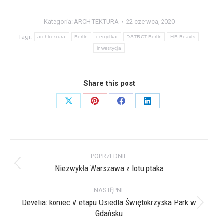
Kategoria:
ARCHITEKTURA
22 czerwca, 2020
Tagi:
architektura
Berlin
certyfikat
DSTRCT.Berlin
HB Reavis
inwestycja
Share this post
Share
Share
Share
Share
on
on
on
on
X
Pinterest
Facebook
LinkedIn
Nawigacja
POPRZEDNIE
wpisów
Niezwykła Warszawa z lotu ptaka
Poprzedni
wpis:
NASTĘPNE
Develia: koniec V etapu Osiedla Świętokrzyska Park w
Następny
Gdańsku