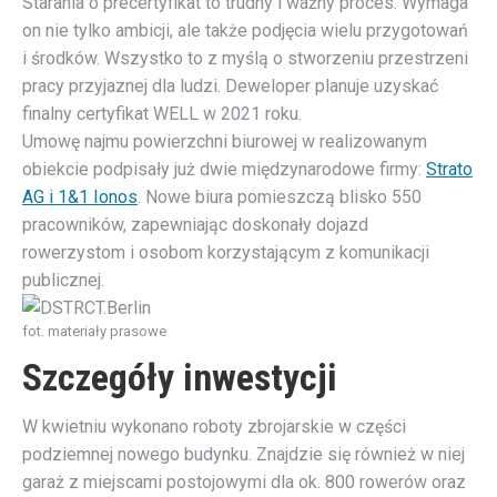
Starania o precertyfikat to trudny i ważny proces. Wymaga
on nie tylko ambicji, ale także podjęcia wielu przygotowań
i środków. Wszystko to z myślą o stworzeniu przestrzeni
pracy przyjaznej dla ludzi. Deweloper planuje uzyskać
finalny certyfikat WELL w 2021 roku.
Umowę najmu powierzchni biurowej w realizowanym
obiekcie podpisały już dwie międzynarodowe firmy:
Strato
AG i 1&1 Ionos
. Nowe biura pomieszczą blisko 550
pracowników, zapewniając doskonały dojazd
rowerzystom i osobom korzystającym z komunikacji
publicznej.
fot. materiały prasowe
Szczegóły inwestycji
W kwietniu wykonano roboty zbrojarskie w części
podziemnej nowego budynku. Znajdzie się również w niej
garaż z miejscami postojowymi dla ok. 800 rowerów oraz