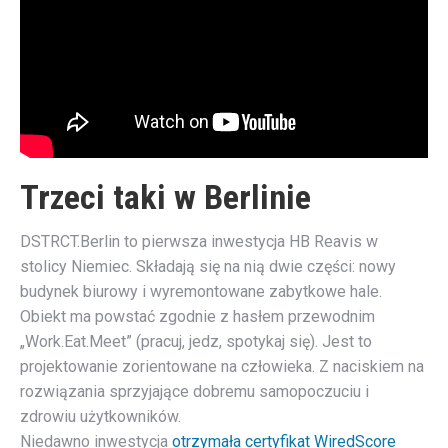
Trzeci taki w Berlinie
DSTRCT.Berlin to pierwsza inwestycja HB Reavis w
stolicy Niemiec. Składają się na nią dwie części: nowy
budynek biurowy i wyremontowane zabytkowe hale.
Obiekt ma powstać zgodnie z hasłem przewodnim
„Work.Eat.Meet” (pracuj, jedz, spotykaj się). Jest to
projektowanie zorientowane na człowieka. Z naciskiem na
rozwiązania sprzyjające dobremu samopoczuciu i
zdrowiu użytkowników.
Niedawno inwestycja
otrzymała certyfikat WiredScore