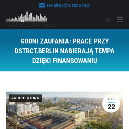
redakcja@wiezowce.pl
Szukaj:
GODNI ZAUFANIA: PRACE PRZY
DSTRCT.BERLIN NABIERAJĄ TEMPA
DZIĘKI FINANSOWANIU
Jesteś tutaj:
ARCHITEKTURA
CZE
22