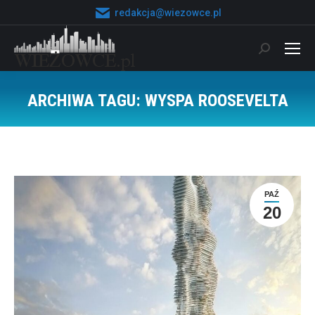
redakcja@wiezowce.pl
Szukaj:
ARCHIWA TAGU:
WYSPA ROOSEVELTA
Jesteś tutaj:
PAŹ
20