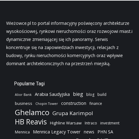
Wieżowce.pl to portal informacyjny poświęcony architekturze
wysokościowej, rynkowi nieruchomości oraz rozwojowi miast.i
dynamicznie zmieniającej się ich panoramy. Serwis
koncentruje się na zapowiedziach inwestycji, relacjach z
budowy, rynku nieruchomości komercyjnych oraz wpływie
dominant architektonicznych na przestrzeń miejską.
Popularne Tagi
bieg
Arabia Saudyjska
blog
build
Alior Bank
construction
business
finance
Chopin Tower
Ghelamco
Grupa Karimpol
HB Reavis
Highline Warsaw
Intraco
investment
Mennica Legacy Tower
news
PHN SA
Mennica