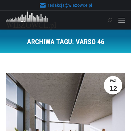
redakcja@wiezowce.pl
Szukaj:
ARCHIWA TAGU:
VARSO 46
Jesteś tutaj:
PAŹ
12