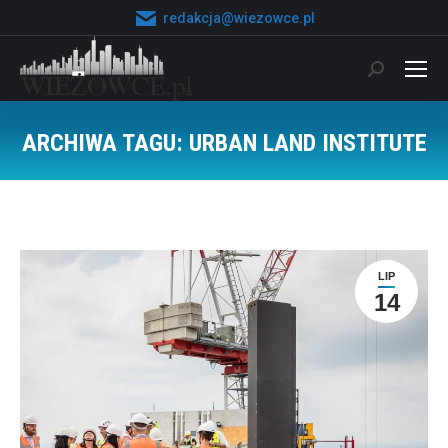
redakcja@wiezowce.pl
Szukaj:
ARCHIWA TAGU:
URBAN LAND INSTITUTE
Jesteś tutaj:
LIP
14