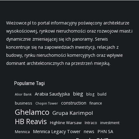
Wieżowce.pl to portal informacyjny poświęcony architekturze
wysokościowej, rynkowi nieruchomości oraz rozwojowi miast.i
dynamicznie zmieniającej się ich panoramy. Serwis
koncentruje się na zapowiedziach inwestycji, relacjach z
budowy, rynku nieruchomości komercyjnych oraz wpływie
dominant architektonicznych na przestrzeń miejską.
Popularne Tagi
bieg
Arabia Saudyjska
blog
build
Alior Bank
construction
business
finance
Chopin Tower
Ghelamco
Grupa Karimpol
HB Reavis
Highline Warsaw
Intraco
investment
Mennica Legacy Tower
news
PHN SA
Mennica