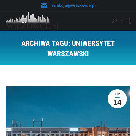
redakcja@wiezowce.pl
Szukaj:
ARCHIWA TAGU:
UNIWERSYTET
WARSZAWSKI
Jesteś tutaj:
LIP
14