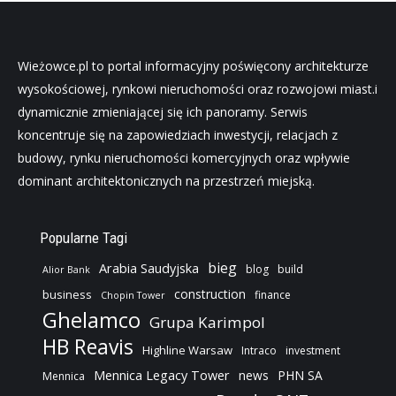
Wieżowce.pl to portal informacyjny poświęcony architekturze
wysokościowej, rynkowi nieruchomości oraz rozwojowi miast.i
dynamicznie zmieniającej się ich panoramy. Serwis
koncentruje się na zapowiedziach inwestycji, relacjach z
budowy, rynku nieruchomości komercyjnych oraz wpływie
dominant architektonicznych na przestrzeń miejską.
Popularne Tagi
bieg
Arabia Saudyjska
blog
build
Alior Bank
construction
business
finance
Chopin Tower
Ghelamco
Grupa Karimpol
HB Reavis
Highline Warsaw
Intraco
investment
Mennica Legacy Tower
news
PHN SA
Mennica