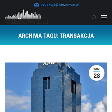
redakcja@wiezowce.pl
Szukaj:
ARCHIWA TAGU:
TRANSAKCJA
Jesteś tutaj:
WRZ
28