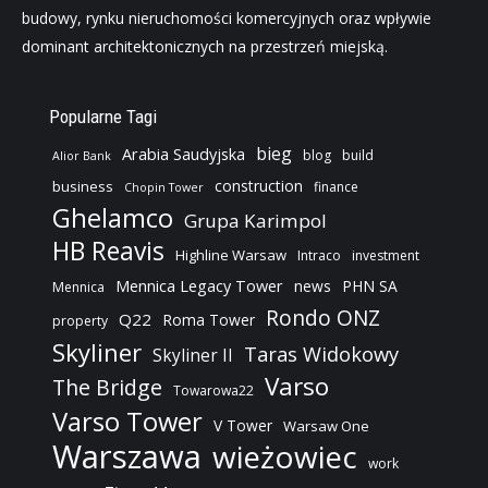
budowy, rynku nieruchomości komercyjnych oraz wpływie
dominant architektonicznych na przestrzeń miejską.
Popularne Tagi
bieg
Arabia Saudyjska
blog
build
Alior Bank
construction
business
finance
Chopin Tower
Ghelamco
Grupa Karimpol
HB Reavis
Highline Warsaw
Intraco
investment
Mennica Legacy Tower
news
PHN SA
Mennica
Rondo ONZ
Q22
Roma Tower
property
Skyliner
Taras Widokowy
Skyliner II
Varso
The Bridge
Towarowa22
Varso Tower
V Tower
Warsaw One
Warszawa
wieżowiec
work