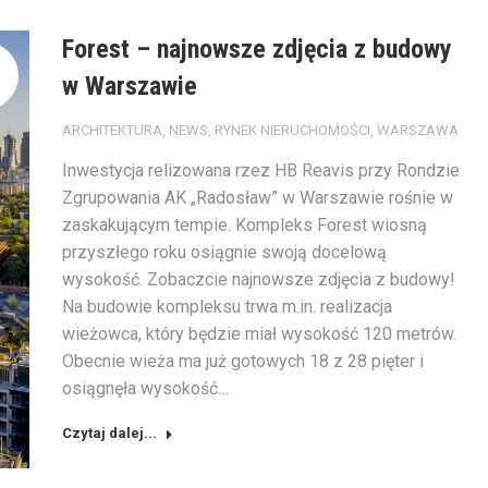
Forest – najnowsze zdjęcia z budowy
w Warszawie
ARCHITEKTURA
,
NEWS
,
RYNEK NIERUCHOMOŚCI
,
WARSZAWA
Inwestycja relizowana rzez HB Reavis przy Rondzie
Zgrupowania AK „Radosław” w Warszawie rośnie w
zaskakującym tempie. Kompleks Forest wiosną
przyszłego roku osiągnie swoją docelową
wysokość. Zobaczcie najnowsze zdjęcia z budowy!
Na budowie kompleksu trwa m.in. realizacja
wieżowca, który będzie miał wysokość 120 metrów.
Obecnie wieża ma już gotowych 18 z 28 pięter i
osiągnęła wysokość…
Czytaj dalej...