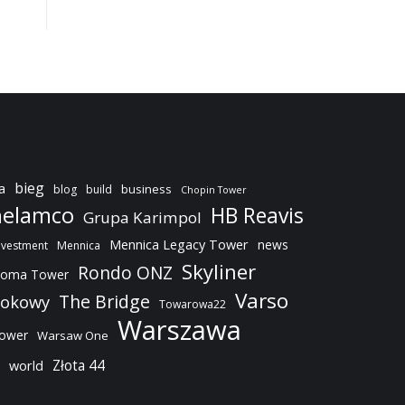
bieg
a
business
blog
build
Chopin Tower
elamco
HB Reavis
Grupa Karimpol
Mennica Legacy Tower
news
nvestment
Mennica
Skyliner
Rondo ONZ
oma Tower
Varso
The Bridge
dokowy
Towarowa22
Warszawa
Tower
Warsaw One
Złota 44
world