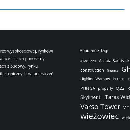
Popularne Tagi
urze wysokościowej, rynkowi
ającej się ich panoramy.
Arabia Saudyjsk
Alior Bank
jach z budowy, rynku
Gh
construction
finance
tektonicznych na przestrzeń
Highline Warsaw
Intraco
i
Q22
PHN SA
R
property
Taras Wi
Skyliner II
Varso Tower
V 
wieżowiec
work