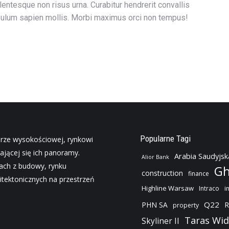
lentesque non risus urna. Curabitur hendrerit convallis
ibulum sapien mollis. Morbi maximus orci non tempus!
Popularne Tagi
urze wysokościowej, rynkowi
ającej się ich panoramy.
Arabia Saudyjsk
Alior Bank
jach z budowy, rynku
Gh
construction
finance
tektonicznych na przestrzeń
Highline Warsaw
Intraco
i
Q22
PHN SA
R
property
Taras Wi
Skyliner II