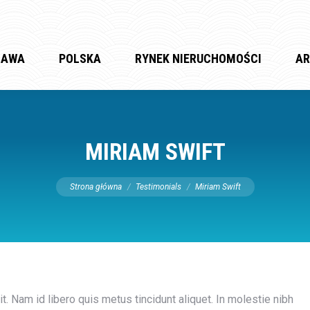
ZAWA
POLSKA
RYNEK NIERUCHOMOŚCI
AR
MIRIAM SWIFT
Jesteś tutaj:
Strona główna
Testimonials
Miriam Swift
t. Nam id libero quis metus tincidunt aliquet. In molestie nibh