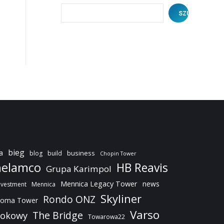
SZUKAJ
bieg
a
business
blog
build
Chopin Tower
elamco
HB Reavis
Grupa Karimpol
Mennica Legacy Tower
news
nvestment
Mennica
Skyliner
Rondo ONZ
oma Tower
Varso
The Bridge
dokowy
Towarowa22