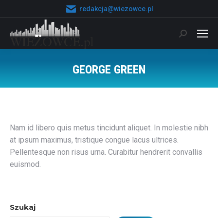
redakcja@wiezowce.pl
Szukaj:
GEORGE GREEN
Jesteś tutaj:
Nam id libero quis metus tincidunt aliquet. In molestie nibh
at ipsum maximus, tristique congue lacus ultrices.
Pellentesque non risus urna. Curabitur hendrerit convallis
euismod.
Szukaj