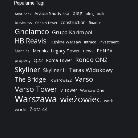
Popularne Tagi
bieg
Arabia Saudyjska
blog
build
Alior Bank
construction
business
finance
Chopin Tower
Ghelamco
Grupa Karimpol
HB Reavis
Highline Warsaw
Intraco
investment
Mennica Legacy Tower
news
PHN SA
Mennica
Rondo ONZ
Q22
Roma Tower
property
Skyliner
Taras Widokowy
Skyliner II
Varso
The Bridge
Towarowa22
Varso Tower
V Tower
Warsaw One
Warszawa
wieżowiec
work
Złota 44
world