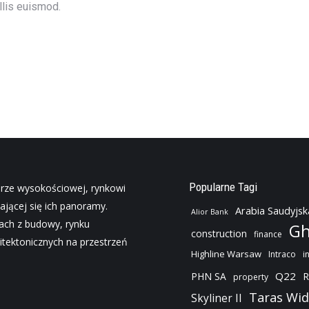
llis euismod.
Popularne Tagi
urze wysokościowej, rynkowi
ającej się ich panoramy.
Arabia Saudyjsk
Alior Bank
jach z budowy, rynku
Gh
construction
finance
tektonicznych na przestrzeń
Highline Warsaw
Intraco
i
Q22
PHN SA
R
property
Taras Wi
Skyliner II