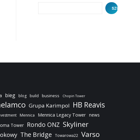
SZUKAJ
bieg
a
business
blog
build
Chopin Tower
elamco
HB Reavis
Grupa Karimpol
Mennica Legacy Tower
news
nvestment
Mennica
Skyliner
Rondo ONZ
oma Tower
Varso
The Bridge
dokowy
Towarowa22