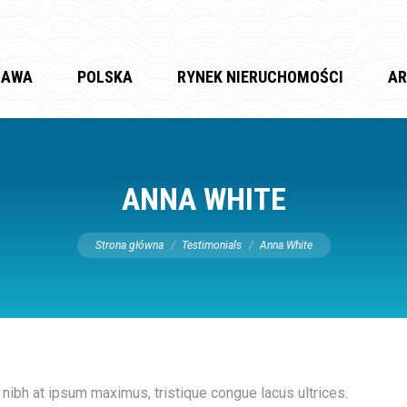
ZAWA
POLSKA
RYNEK NIERUCHOMOŚCI
AR
ANNA WHITE
Jesteś tutaj:
Strona główna
Testimonials
Anna White
e nibh at ipsum maximus, tristique congue lacus ultrices.