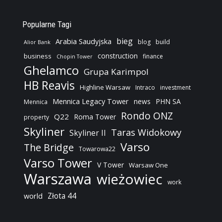
Popularne Tagi
bieg
Arabia Saudyjska
blog
build
Alior Bank
construction
business
finance
Chopin Tower
Ghelamco
Grupa Karimpol
HB Reavis
Highline Warsaw
Intraco
investment
Mennica Legacy Tower
news
PHN SA
Mennica
Rondo ONZ
Q22
Roma Tower
property
Skyliner
Taras Widokowy
Skyliner II
Varso
The Bridge
Towarowa22
Varso Tower
V Tower
Warsaw One
Warszawa
wieżowiec
work
Złota 44
world