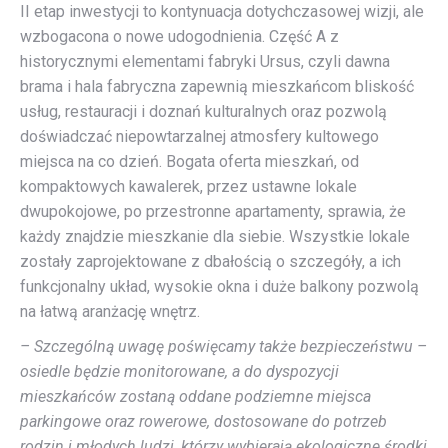
II etap inwestycji to kontynuacja dotychczasowej wizji, ale
wzbogacona o nowe udogodnienia. Część A z
historycznymi elementami fabryki Ursus, czyli dawna
brama i hala fabryczna zapewnią mieszkańcom bliskość
usług, restauracji i doznań kulturalnych oraz pozwolą
doświadczać niepowtarzalnej atmosfery kultowego
miejsca na co dzień. Bogata oferta mieszkań, od
kompaktowych kawalerek, przez ustawne lokale
dwupokojowe, po przestronne apartamenty, sprawia, że
każdy znajdzie mieszkanie dla siebie. Wszystkie lokale
zostały zaprojektowane z dbałością o szczegóły, a ich
funkcjonalny układ, wysokie okna i duże balkony pozwolą
na łatwą aranżację wnętrz.
– Szczególną uwagę poświęcamy także bezpieczeństwu –
osiedle będzie monitorowane, a do dyspozycji
mieszkańców zostaną oddane podziemne miejsca
parkingowe oraz rowerowe, dostosowane do potrzeb
rodzin i młodych ludzi, którzy wybierają ekologiczne środki