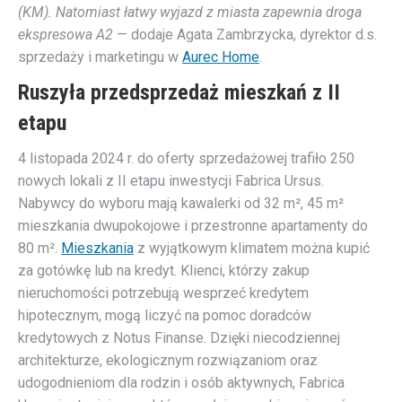
(KM). Natomiast łatwy wyjazd z miasta zapewnia droga
ekspresowa A2
— dodaje Agata Zambrzycka, dyrektor d.s.
sprzedaży i marketingu w
Aurec Home
.
Ruszyła przedsprzedaż mieszkań z II
etapu
4 listopada 2024 r. do oferty sprzedażowej trafiło 250
nowych lokali z II etapu inwestycji Fabrica Ursus.
Nabywcy do wyboru mają kawalerki od 32 m², 45 m²
mieszkania dwupokojowe i przestronne apartamenty do
80 m².
Mi
es
zkania
z wyjątkowym klimatem można kupić
za gotówkę lub na kredyt. Klienci, którzy zakup
nieruchomości potrzebują wesprzeć kredytem
hipotecznym, mogą liczyć na pomoc doradców
kredytowych z Notus Finanse. Dzięki niecodziennej
architekturze, ekologicznym rozwiązaniom oraz
udogodnieniom dla rodzin i osób aktywnych, Fabrica