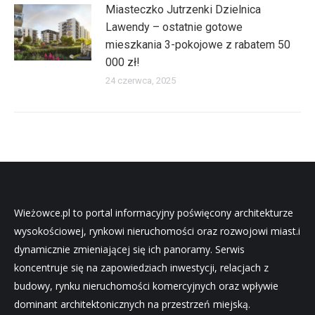
Miasteczko Jutrzenki Dzielnica
Lawendy – ostatnie gotowe
mieszkania 3-pokojowe z rabatem 50
000 zł!
24 czerwca, 2025
Wieżowce.pl to portal informacyjny poświęcony architekturze
wysokościowej, rynkowi nieruchomości oraz rozwojowi miast.i
dynamicznie zmieniającej się ich panoramy. Serwis
koncentruje się na zapowiedziach inwestycji, relacjach z
budowy, rynku nieruchomości komercyjnych oraz wpływie
dominant architektonicznych na przestrzeń miejską.