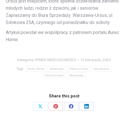
Ursus jest miejscem, które spełnia oczekiwania zarówno
młodych ludzi, rodzin z dziećmi, jak i seniorów.
Zapraszamy do Biura Sprzedaży: Warszawa-Ursus, ul.
Silnikowa 25A, czynnego od poniedziałku do soboty.
Artykuł powstał we współpracy z patronem portalu Aurec
Home.
Kategoria:
RYNEK NIERUCHOMOŚCI
12 listopada, 2024
Tagi:
Aurec Home
deweloper
Fabrica Ursus
mieszkania
nieruchomości
Warszawa
Share this post
Share
Share
Share
Share
on
on
on
on
X
Pinterest
Facebook
LinkedIn