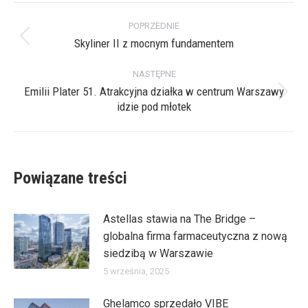
Nawigacja
POPRZEDNIE
wpisów
Skyliner II z mocnym fundamentem
Poprzedni
wpis:
NASTĘPNE
Emilii Plater 51. Atrakcyjna działka w centrum Warszawy
Następny
idzie pod młotek
wpis:
Powiązane treści
Astellas stawia na The Bridge –
globalna firma farmaceutyczna z nową
siedzibą w Warszawie
5 września, 2025
Ghelamco sprzedało VIBE