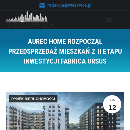
redakcja@wiezowce.pl
Szukaj:
AUREC HOME ROZPOCZĄŁ
PRZEDSPRZEDAŻ MIESZKAŃ Z II ETAPU
INWESTYCJI FABRICA URSUS
Jesteś tutaj:
RYNEK NIERUCHOMOŚCI
LIS
12