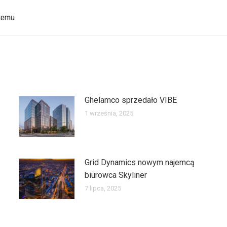
temu.
Następny
wpis:
Ghelamco sprzedało VIBE
1 września, 2025
Grid Dynamics nowym najemcą
biurowca Skyliner
7 lipca, 2025