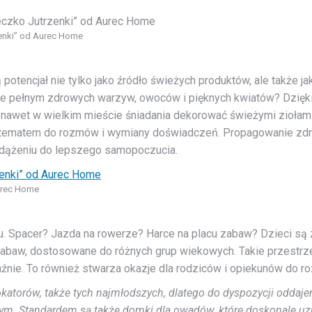
zenki” od Aurec Home
potencjał nie tylko jako źródło świeżych produktów, ale także 
zie pełnym zdrowych warzyw, owoców i pięknych kwiatów? Dzię
nawet w wielkim mieście śniadania dekorować świeżymi ziołami 
 tematem do rozmów i wymiany doświadczeń. Propagowanie zdr
ążeniu do lepszego samopoczucia.
urec Home
u. Spacer? Jazda na rowerze? Harce na placu zabaw? Dzieci s
abaw, dostosowane do różnych grup wiekowych. Takie przestrz
aźnie. To również stwarza okazje dla rodziców i opiekunów do ro
katorów, także tych najmłodszych, dlatego do dyspozycji oddaj
ym. Standardem są także domki dla owadów, które doskonale uzu