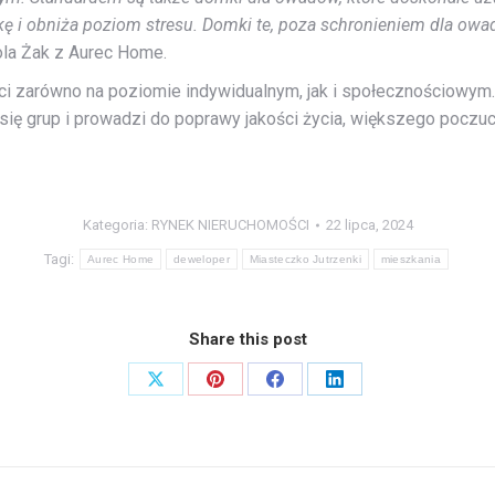
kę i obniża poziom stresu. Domki te, poza schronieniem dla owa
la Żak z Aurec Home.
ści zarówno na poziomie indywidualnym, jak i społecznościowym.
ch się grup i prowadzi do poprawy jakości życia, większego poc
Kategoria:
RYNEK NIERUCHOMOŚCI
22 lipca, 2024
Tagi:
Aurec Home
deweloper
Miasteczko Jutrzenki
mieszkania
Share this post
Share
Share
Share
Share
on
on
on
on
X
Pinterest
Facebook
LinkedIn