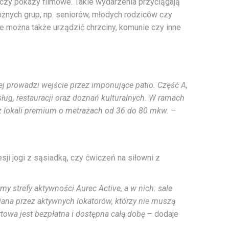
e czy pokazy filmowe. Takie wydarzenia przyciągają
różnych grup, np. seniorów, młodych rodziców czy
e można także urządzić chrzciny, komunie czy inne
rej prowadzi wejście przez imponujące patio. Część A,
g, restauracji oraz doznań kulturalnych. W ramach
z lokali premium o metrażach od 36 do 80 mkw.
–
sji jogi z sąsiadką, czy ćwiczeń na siłowni z
strefy aktywności Aurec Active, a w nich: sale
niana przez aktywnych lokatorów, którzy nie muszą
towa jest bezpłatna i dostępna całą dobę
– dodaje