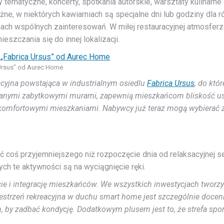
y tematyczne, koncerty, spotkania autorskie, warsztaty kulinarn
żne, w niektórych kawiarniach są specjalne dni lub godziny dla 
mach wspólnych zainteresowań. W miłej restauracyjnej atmosferz
eszczania się do innej lokalizacji.
Ursus” od Aurec Home
racyjna powstająca w industrialnym osiedlu
Fabrica Ursus
, do któ
nymi zabytkowymi murami, zapewnią mieszkańcom bliskość usłu
komfortowymi mieszkaniami. Nabywcy już teraz mogą wybierać 
ć coś przyjemniejszego niż rozpoczęcie dnia od relaksacyjnej se
 te aktywności są na wyciągnięcie ręki.
i integrację mieszkańców. We wszystkich inwestycjach tworzymy 
 Przestrzeń rekreacyjna w duchu smart home jest szczególnie doce
 by zadbać kondycję. Dodatkowym plusem jest to, że strefa spor