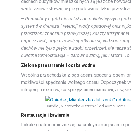
dachach budynków mieszkalnych są jeszcze nowością 
warto zainwestować w przygotowanie takie przestrze
–
Podniebny ogród nie należy do najłatwiejszych pod
systemów drenażu i retencji wody opadowej oraz wykon
przestrzeni znacznie przewyższają koszty utrzymania.
odpoczywać, organizować spotkania sąsiedzkie z i
dachów nie tylko pięknie zdobi przestrzeń, ale także 
świetna termoizolacja – zarówno zimą, jak i latem. To 
Zielone przestrzenie i oczka wodne
Wspólna przechadzka z sąsiadem, spacer z psem, pr
możliwości spędzania wolnego czasu. Odpoczynek wśró
integracji i rozmów, co sprzyja umacnianiu więzi sąs
Osiedle „Miasteczko Jutrzenki” od Aurec Home
Restauracje i kawiarnie
Lokale gastronomiczne są naturalnymi miejscami spo