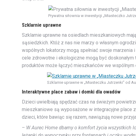
Prywatna siłownia w inwestycji „Miasteczko Jutr
Szklarnie uprawne
Szklarnie uprawne na osiedlach mieszkaniowych mają 
sąsiedzkich. Któż z nas nie marzy o własnym ogrod
wspólnych lokatorzy mogą spełniać swoje marzenia i 
cele zdrowotne i ekologiczne mogą być doskonałym
produktów może łączyć mieszkańców we wspólnym d
Szklarnie uprawne w „Miasteczku Jutrzenki” od A
Interaktywne place zabaw i domki dla owadów
Dzieci uwielbiają spędzać czas na świeżym powietrz
mieszkaniowe są wyposażone w integracyjne place z
dzieci, które bawiąc się razem, nawiązują nowe przyj
–
W Aurec Home dbamy o komfort życia wszystkich lo
leżanki do wypoczynku przy fontannach i oczku wodn