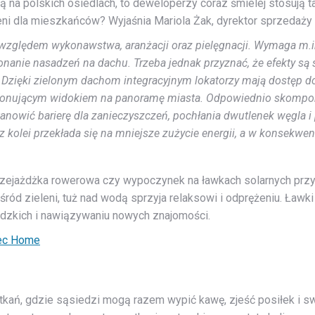
na polskich osiedlach, to deweloperzy coraz śmielej stosują t
ni dla mieszkańców? Wyjaśnia Mariola Żak, dyrektor sprzedaży 
 względem wykonawstwa, aranżacji oraz pielęgnacji. Wymaga m.in
anie nasadzeń na dachu. Trzeba jednak przyznać, że efekty są s
 Dzięki zielonym dachom integracyjnym lokatorzy mają dostęp do
mponującym widokiem na panoramę miasta. Odpowiednio skompo
stanowić barierę dla zanieczyszczeń, pochłania dwutlenek węgla i 
z kolei przekłada się na mniejsze zużycie energii, a w konsekwenc
zejażdżka rowerowa czy wypoczynek na ławkach solarnych przy
d zieleni, tuż nad wodą sprzyja relaksowi i odprężeniu. Ławki
iedzkich i nawiązywaniu nowych znajomości.
tkań, gdzie sąsiedzi mogą razem wypić kawę, zjeść posiłek i 