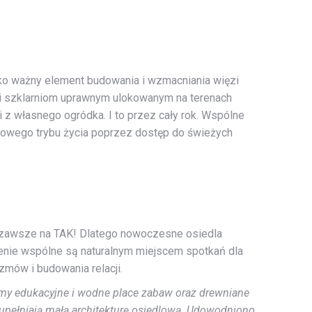
jako ważny element budowania i wzmacniania więzi
ki szklarniom uprawnym ulokowanym na terenach
z własnego ogródka. I to przez cały rok. Wspólne
owego trybu życia poprzez dostęp do świeżych
ą zawsze na TAK! Dlatego nowoczesne osiedla
enie wspólne są naturalnym miejscem spotkań dla
zmów i budowania relacji.
emy edukacyjne i wodne place zabaw oraz drewniane
pełniają małą architekturę osiedlową. Udowodniono,