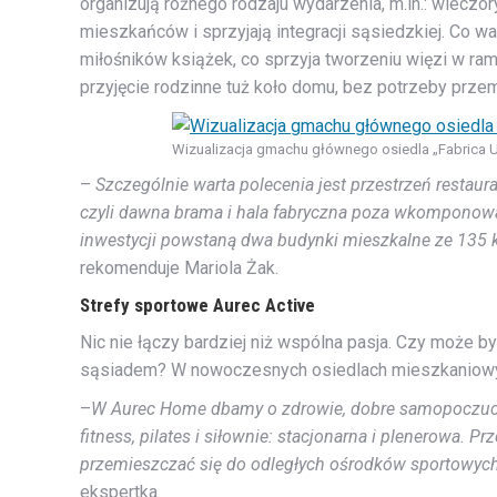
organizują różnego rodzaju wydarzenia, m.in.: wieczor
mieszkańców i sprzyjają integracji sąsiedzkiej. Co wa
miłośników książek, co sprzyja tworzeniu więzi w ra
przyjęcie rodzinne tuż koło domu, bez potrzeby przemi
Wizualizacja gmachu głównego osiedla „Fabrica 
–
Szczególnie warta polecenia jest przestrzeń restau
czyli dawna brama i hala fabryczna poza wkomponowa
inwestycji powstaną dwa budynki mieszkalne ze 135 
rekomenduje Mariola Żak.
Strefy sportowe Aurec Active
Nic nie łączy bardziej niż wspólna pasja. Czy może by
sąsiadem? W nowoczesnych osiedlach mieszkaniowych
–
W Aurec Home dbamy o zdrowie, dobre samopoczucie 
fitness, pilates i siłownie: stacjonarna i plenerowa.
przemieszczać się do odległych ośrodków sportowych,
ekspertka.