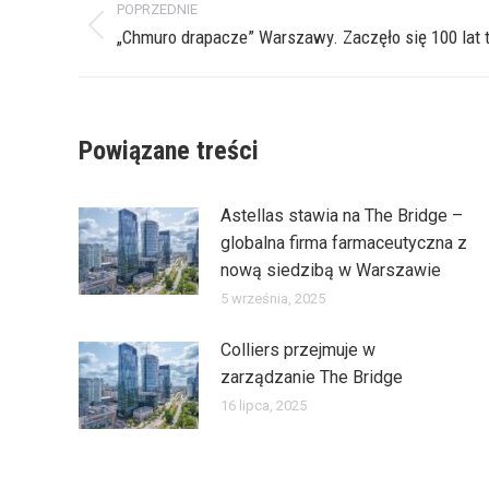
POPRZEDNIE
wpisów
Poprzedni
„Chmuro drapacze” Warszawy. Zaczęło się 100 lat 
wpis:
Powiązane treści
Astellas stawia na The Bridge –
globalna firma farmaceutyczna z
nową siedzibą w Warszawie
5 września, 2025
Colliers przejmuje w
zarządzanie The Bridge
16 lipca, 2025