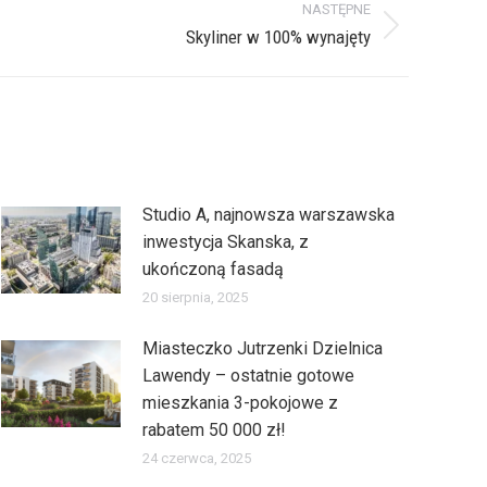
NASTĘPNE
Skyliner w 100% wynajęty
Studio A, najnowsza warszawska
inwestycja Skanska, z
ukończoną fasadą
20 sierpnia, 2025
Miasteczko Jutrzenki Dzielnica
Lawendy – ostatnie gotowe
mieszkania 3-pokojowe z
rabatem 50 000 zł!
24 czerwca, 2025