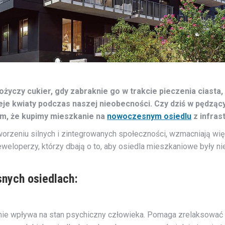
 Pożyczy cukier, gdy zabraknie go w trakcie pieczenia ciast
eje kwiaty podczas naszej nieobecności. Czy dziś w pędzą
em, że kupimy mieszkanie na
nowoczesnym osiedlu
z infras
worzeniu silnych i zintegrowanych społeczności, wzmacniają wię
loperzy, którzy dbają o to, aby osiedla mieszkaniowe były nie 
snych osiedlach:
nie wpływa na stan psychiczny człowieka. Pomaga zrelaksować s