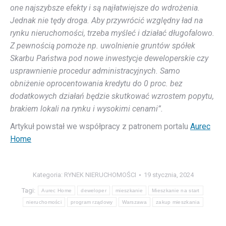
one najszybsze efekty i są najłatwiejsze do wdrożenia.
Jednak nie tędy droga. Aby przywrócić względny ład na
rynku nieruchomości, trzeba myśleć i działać długofalowo.
Z pewnością pomoże np. uwolnienie gruntów spółek
Skarbu Państwa pod nowe inwestycje deweloperskie czy
usprawnienie procedur administracyjnych. Samo
obniżenie oprocentowania kredytu do 0 proc. bez
dodatkowych działań będzie skutkować wzrostem popytu,
brakiem lokali na rynku i wysokimi cenami”.
Artykuł powstał we współpracy z patronem portalu
Aurec
Home
Kategoria:
RYNEK NIERUCHOMOŚCI
19 stycznia, 2024
Tagi:
Aurec Home
deweloper
mieszkanie
Mieszkanie na start
nieruchomości
program rządowy
Warszawa
zakup mieszkania