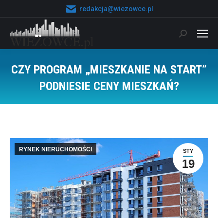
redakcja@wiezowce.pl
Szukaj:
CZY PROGRAM „MIESZKANIE NA START”
PODNIESIE CENY MIESZKAŃ?
Jesteś tutaj:
RYNEK NIERUCHOMOŚCI
STY
19