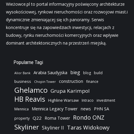
Wieżowce.pl to portal informacyjny poświęcony architekturze
wysokościowej, rynkowi nieruchomości oraz rozwojowi miast.i
dynamicznie zmieniającej się ich panoramy. Serwis
koncentruje się na zapowiedziach inwestycji, relacjach z
budowy, rynku nieruchomości komercyjnych oraz wpływie
dominant architektonicznych na przestrzeń miejską.
Popularne Tagi
bieg
Arabia Saudyjska
blog
build
Alior Bank
construction
business
finance
Chopin Tower
Ghelamco
Grupa Karimpol
HB Reavis
Highline Warsaw
Intraco
investment
Mennica Legacy Tower
news
PHN SA
Mennica
Rondo ONZ
Q22
Roma Tower
property
Skyliner
Taras Widokowy
Skyliner II