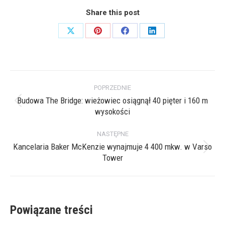
Share this post
Share
Share
Share
Share
on
on
on
on
X
Pinterest
Facebook
LinkedIn
Nawigacja
POPRZEDNIE
wpisów
Budowa The Bridge: wieżowiec osiągnął 40 pięter i 160 m
Poprzedni
wysokości
wpis:
NASTĘPNE
Kancelaria Baker McKenzie wynajmuje 4 400 mkw. w Varso
Następny
Tower
wpis:
Powiązane treści