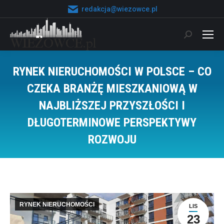
redakcja@wiezowce.pl
Szukaj:
RYNEK NIERUCHOMOŚCI W POLSCE – CO
CZEKA BRANŻĘ MIESZKANIOWĄ W
NAJBLIŻSZEJ PRZYSZŁOŚCI I
DŁUGOTERMINOWE PERSPEKTYWY
ROZWOJU
Jesteś tutaj:
RYNEK NIERUCHOMOŚCI
LIS
23