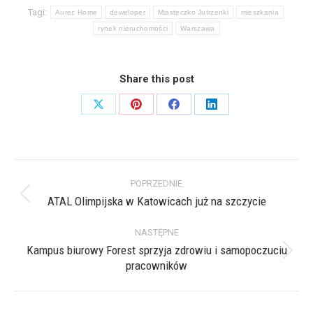
Tagi:
Aurec Home
deweloper
Miasteczko Jutrzenki
mieszkania
rynek nieruchomości
Warszawa
Share this post
Share
Share
Share
Share
on
on
on
on
X
Pinterest
Facebook
LinkedIn
Nawigacja
POPRZEDNIE
wpisów
ATAL Olimpijska w Katowicach już na szczycie
Poprzedni
wpis:
NASTĘPNE
Kampus biurowy Forest sprzyja zdrowiu i samopoczuciu
Następny
pracowników
wpis: