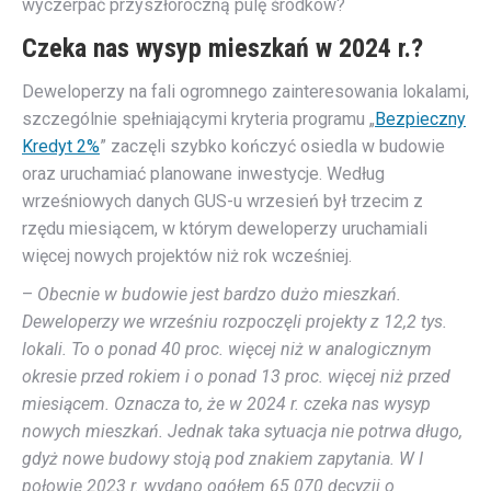
wyczerpać przyszłoroczną pulę środków?
Czeka nas wysyp mieszkań w 2024 r.?
Deweloperzy na fali ogromnego zainteresowania lokalami,
szczególnie spełniającymi kryteria programu „
Bezpieczny
Kredyt 2%
” zaczęli szybko kończyć osiedla w budowie
oraz uruchamiać planowane inwestycje. Według
wrześniowych danych GUS-u wrzesień był trzecim z
rzędu miesiącem, w którym deweloperzy uruchamiali
więcej nowych projektów niż rok wcześniej.
–
Obecnie w budowie jest bardzo dużo mieszkań.
Deweloperzy we wrześniu rozpoczęli projekty z 12,2 tys.
lokali. To o ponad 40 proc. więcej niż w analogicznym
okresie przed rokiem i o ponad 13 proc. więcej niż przed
miesiącem. Oznacza to, że w 2024 r. czeka nas wysyp
nowych mieszkań. Jednak taka sytuacja nie potrwa długo,
gdyż nowe budowy stoją pod znakiem zapytania. W I
połowie 2023 r. wydano ogółem 65 070 decyzji o