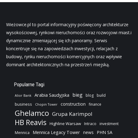
Wieżowce.pl to portal informacyjny poświęcony architekturze
wysokościowej, rynkowi nieruchomości oraz rozwojowi miast.i
dynamicznie zmieniającej się ich panoramy. Serwis
koncentruje się na zapowiedziach inwestycji, relacjach z
budowy, rynku nieruchomości komercyjnych oraz wpływie
dominant architektonicznych na przestrzeń miejską.
Popularne Tagi
bieg
Arabia Saudyjska
blog
build
Alior Bank
construction
business
finance
Chopin Tower
Ghelamco
Grupa Karimpol
HB Reavis
Highline Warsaw
Intraco
investment
Mennica Legacy Tower
news
PHN SA
Mennica