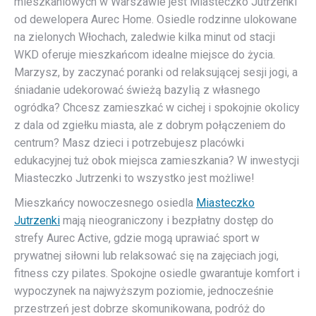
mieszkaniowych w Warszawie jest Miasteczko Jutrzenki
od dewelopera Aurec Home. Osiedle rodzinne ulokowane
na zielonych Włochach, zaledwie kilka minut od stacji
WKD oferuje mieszkańcom idealne miejsce do życia.
Marzysz, by zaczynać poranki od relaksującej sesji jogi, a
śniadanie udekorować świeżą bazylią z własnego
ogródka? Chcesz zamieszkać w cichej i spokojnie okolicy
z dala od zgiełku miasta, ale z dobrym połączeniem do
centrum? Masz dzieci i potrzebujesz placówki
edukacyjnej tuż obok miejsca zamieszkania? W inwestycji
Miasteczko Jutrzenki to wszystko jest możliwe!
Mieszkańcy nowoczesnego osiedla
Miasteczko
Jutrzenki
mają nieograniczony i bezpłatny dostęp do
strefy Aurec Active, gdzie mogą uprawiać sport w
prywatnej siłowni lub relaksować się na zajęciach jogi,
fitness czy pilates. Spokojne osiedle gwarantuje komfort i
wypoczynek na najwyższym poziomie, jednocześnie
przestrzeń jest dobrze skomunikowana, podróż do