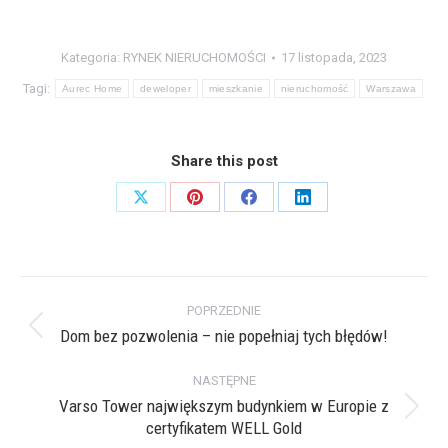
Kategoria:
RYNEK NIERUCHOMOŚCI
17 listopada, 2023
Tagi:
Aurec Home
deweloper
mieszkanie
nieruchomość
Warszawa
Share this post
Share
Share
Share
Share
on
on
on
on
X
Pinterest
Facebook
LinkedIn
Nawigacja
POPRZEDNIE
wpisów
Dom bez pozwolenia – nie popełniaj tych błędów!
Poprzedni
wpis:
NASTĘPNE
Varso Tower największym budynkiem w Europie z
Następny
certyfikatem WELL Gold
wpis: